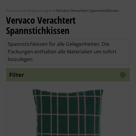
Zubehör
Startseite
»
Stickpackungen
»
Vervaco Verachtert Spannstichkissen
Wolle
Vervaco Verachtert
Spannstichkissen
Stricknadeln
Spannstichkissen für alle Gelegenheiten. Die
Knüpfpackungen
Packungen enthalten alle Materialien um sofort
loszulegen.
Ausverkauf
Filter