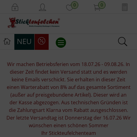
0
0
NEU
Stickvorlagen
Wir machen Betriebsferien vom 18.07.26 - 09.08.26. In
dieser Zeit findet kein Versand statt und es werden
Stickpackungen
keine Emails verschickt. Sie erhalten in dieser Zeit
einen Warterabatt von 8% auf das gesamte Sortiment
Stickgarne
(außer auf preisgebundene Artikel). Dieser wird an
der Kasse abgezogen. Aus technischen Gründen ist
Stoffe
die Zahlungsart Klarna vom Rabatt ausgeschlossen.
Der letzte Versandtag ist Donnerstag der 16.07.26 Wir
Mill Hill Beads
wünschen einen schönen Sommer
Ihr Stickteufelchenteam