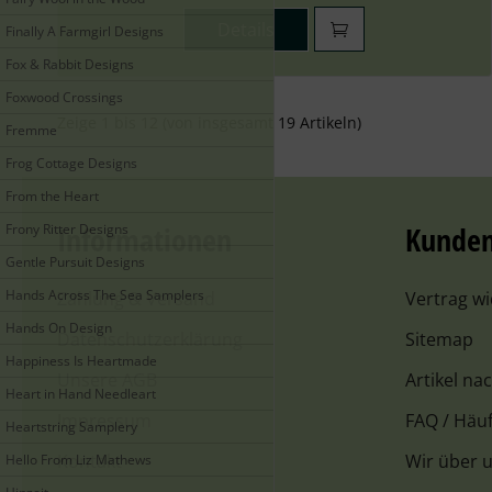
Details
Finally A Farmgirl Designs
Fox & Rabbit Designs
Foxwood Crossings
Zeige
1
bis
12
(von insgesamt
19
Artikeln)
Fremme
Frog Cottage Designs
From the Heart
Informationen
Kunden
Frony Ritter Designs
Gentle Pursuit Designs
Hands Across The Sea Samplers
Zahlung & Versand
Vertrag w
Hands On Design
Datenschutzerklärung
Sitemap
Happiness Is Heartmade
Unsere AGB
Artikel na
Heart in Hand Needleart
Impressum
FAQ / Häuf
Heartstring Samplery
Kontakt
Wir über 
Hello From Liz Mathews