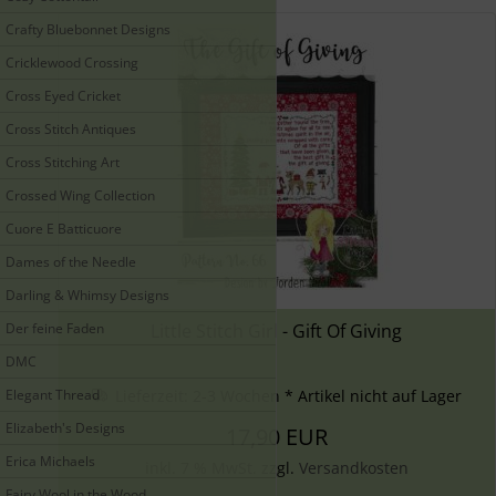
Crafty Bluebonnet Designs
Cricklewood Crossing
Cross Eyed Cricket
Cross Stitch Antiques
Cross Stitching Art
Crossed Wing Collection
Cuore E Batticuore
Dames of the Needle
Darling & Whimsy Designs
Der feine Faden
Little Stitch Girl - Gift Of Giving
DMC
Elegant Thread
Lieferzeit:
2-3 Wochen * Artikel nicht auf Lager
Elizabeth's Designs
17,90 EUR
Erica Michaels
inkl. 7 % MwSt. zzgl.
Versandkosten
Fairy Wool in the Wood