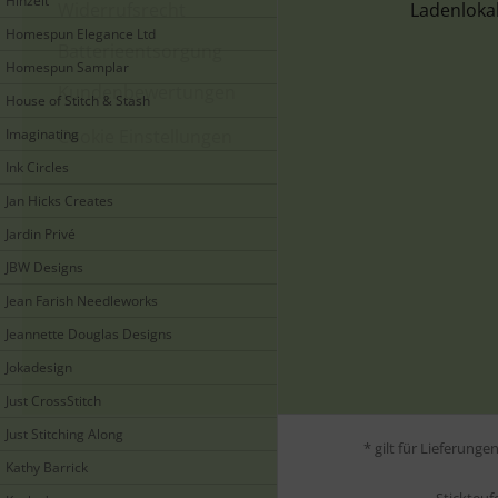
Hinzeit
Widerrufsrecht
Ladenloka
Homespun Elegance Ltd
Batterieentsorgung
Homespun Samplar
Kundenbewertungen
House of Stitch & Stash
Imaginating
Cookie Einstellungen
Ink Circles
Jan Hicks Creates
Jardin Privé
JBW Designs
Jean Farish Needleworks
Jeannette Douglas Designs
Jokadesign
Just CrossStitch
Just Stitching Along
* gilt für Lieferung
Kathy Barrick