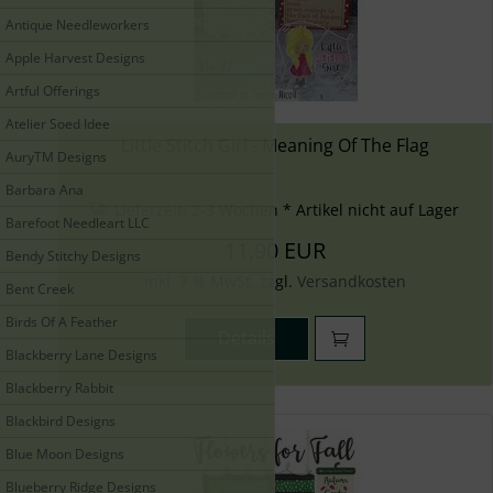
Antique Needleworkers
Apple Harvest Designs
Artful Offerings
Atelier Soed Idee
Little Stitch Girl - Meaning Of The Flag
AuryTM Designs
Barbara Ana
Lieferzeit:
2-3 Wochen * Artikel nicht auf Lager
Barefoot Needleart LLC
11,90 EUR
Bendy Stitchy Designs
inkl. 7 % MwSt. zzgl.
Versandkosten
Bent Creek
Birds Of A Feather
Details
Blackberry Lane Designs
Blackberry Rabbit
Blackbird Designs
Blue Moon Designs
Blueberry Ridge Designs