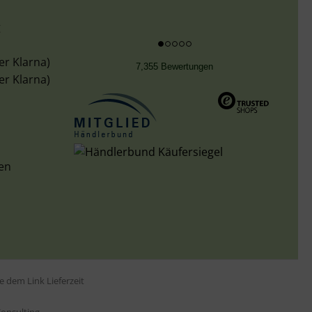
g
er Klarna)
7,355 Bewertungen
er Klarna)
len
tte dem Link
Lieferzeit