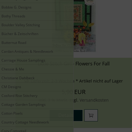
Bobbie G. Designs
Bothy Threads
Boulder Valley Stitching
Bücher & Zeitschriften
Butternut Road
Cardan Antiques & Needlework
Carriage House Samplings
Little Stitch Girl - Flowers For Fall
Chessie & Me
Christiane Dahlbeck
Lieferzeit:
2-3 Wochen * Artikel nicht auf Lager
CM Designs
5,90 EUR
Cosford Rise Stitchery
inkl. 7 % MwSt. zzgl.
Versandkosten
Cottage Garden Samplings
Cotton Pixels
Details
Country Cottage Needlework
Cozy Cottontail