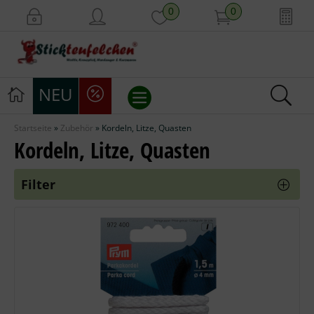
0
0
NEU
Startseite
»
Zubehör
»
Kordeln, Litze, Quasten
Stickvorlagen
Kordeln, Litze, Quasten
Stickpackungen
Filter
Stickgarne
Stoffe
Mill Hill Beads