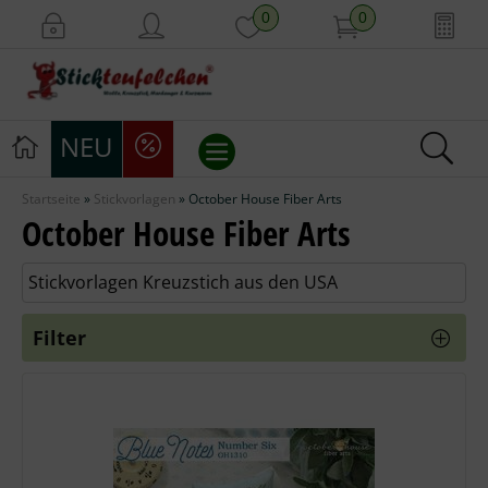
0
0
NEU
Startseite
»
Stickvorlagen
»
October House Fiber Arts
Stickvorlagen
October House Fiber Arts
Stickpackungen
Stickvorlagen Kreuzstich aus den USA
Stickgarne
Filter
Stoffe
Mill Hill Beads