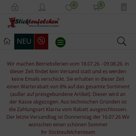
0
0
NEU
Stickvorlagen
Wir machen Betriebsferien vom 18.07.26 - 09.08.26. In
dieser Zeit findet kein Versand statt und es werden
Stickpackungen
keine Emails verschickt. Sie erhalten in dieser Zeit
einen Warterabatt von 8% auf das gesamte Sortiment
Stickgarne
(außer auf preisgebundene Artikel). Dieser wird an
der Kasse abgezogen. Aus technischen Gründen ist
Stoffe
die Zahlungsart Klarna vom Rabatt ausgeschlossen.
Der letzte Versandtag ist Donnerstag der 16.07.26 Wir
Mill Hill Beads
wünschen einen schönen Sommer
Ihr Stickteufelchenteam