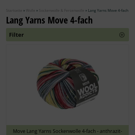
Zubehör
Startseite
»
Wolle
»
Sockenwolle & Fersenwolle
»
Lang Yarns Move 4-fach
Wolle
Lang Yarns Move 4-fach
Stricknadeln
Filter
Knüpfpackungen
Ausverkauf
Move Lang Yarns Sockenwolle 4-fach - anthrazit-