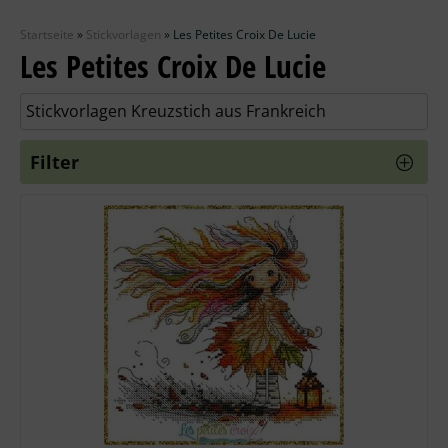
Zubehör
Startseite
»
Stickvorlagen
»
Les Petites Croix De Lucie
Wolle
Les Petites Croix De Lucie
Stricknadeln
Stickvorlagen Kreuzstich aus Frankreich
Knüpfpackungen
Filter
Ausverkauf