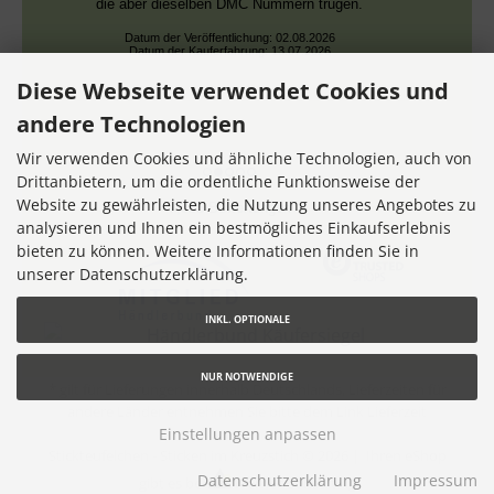
die aber dieselben DMC Nummern trugen.
Datum der Veröffentlichung: 02.08.2026
Datum der Kauferfahrung: 13.07.2026
Diese Webseite verwendet Cookies und
andere Technologien
Wir verwenden Cookies und ähnliche Technologien, auch von
Drittanbietern, um die ordentliche Funktionsweise der
Website zu gewährleisten, die Nutzung unseres Angebotes zu
7,355 Bewertungen
analysieren und Ihnen ein bestmögliches Einkaufserlebnis
bieten zu können. Weitere Informationen finden Sie in
unserer Datenschutzerklärung.
INKL. OPTIONALE
NUR NOTWENDIGE
* gilt für Lieferungen innerhalb Deutschlands, Lieferzeiten für
andere Länder entnehmen Sie bitte dem Link
Lieferzeit
Einstellungen anpassen
Stickteufelchen - Sticken im Kreuzstich © 2026 |
Ihren eShop
Datenschutzerklärung
Impressum
gibt es bei
Werner Consulting