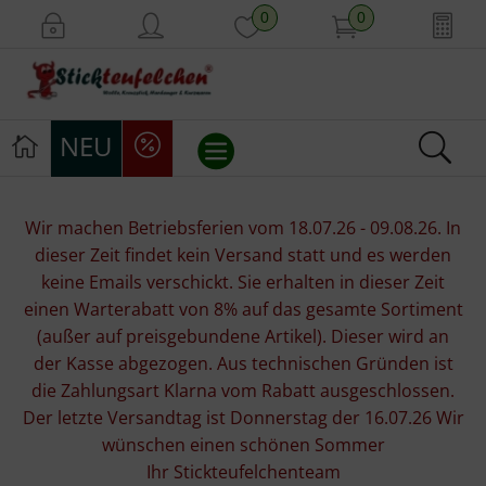
0
0
NEU
Stickvorlagen
Wir machen Betriebsferien vom 18.07.26 - 09.08.26. In
dieser Zeit findet kein Versand statt und es werden
Stickpackungen
keine Emails verschickt. Sie erhalten in dieser Zeit
einen Warterabatt von 8% auf das gesamte Sortiment
Stickgarne
(außer auf preisgebundene Artikel). Dieser wird an
der Kasse abgezogen. Aus technischen Gründen ist
Stoffe
die Zahlungsart Klarna vom Rabatt ausgeschlossen.
Der letzte Versandtag ist Donnerstag der 16.07.26 Wir
Mill Hill Beads
wünschen einen schönen Sommer
Ihr Stickteufelchenteam