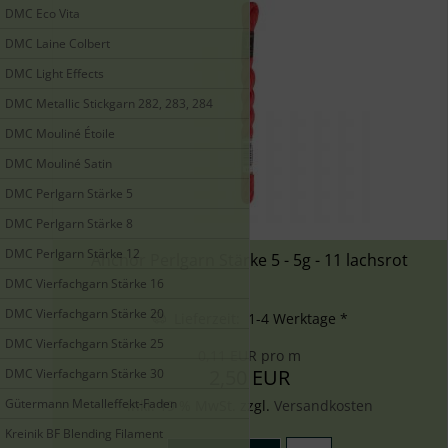
DMC Eco Vita
DMC Laine Colbert
DMC Light Effects
DMC Metallic Stickgarn 282, 283, 284
DMC Mouliné Étoile
DMC Mouliné Satin
DMC Perlgarn Stärke 5
DMC Perlgarn Stärke 8
DMC Perlgarn Stärke 12
Anchor Perlgarn Stärke 5 - 5g - 11 lachsrot
DMC Vierfachgarn Stärke 16
DMC Vierfachgarn Stärke 20
Lieferzeit: 1-4 Werktage *
DMC Vierfachgarn Stärke 25
0,11 EUR pro m
2,50 EUR
DMC Vierfachgarn Stärke 30
Gütermann Metalleffekt-Faden
inkl. 19 % MwSt. zzgl.
Versandkosten
Kreinik BF Blending Filament