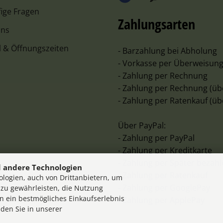
ige Fragen
Zahlungsarten
uns
l & Öffnungszeiten
- Barzahlung bei Abholung
- Vorkasse per Überweisun
- Zahlung per Rechnung
- Zahlung per Rechnung (üb
- Zahlung per Ratenkauf (üb
Über PayPal:
- Zahlung per PayPal
- Zahlung per Kreditkarte
- Zahlung per Später bezah
 andere Technologien
- Zahlung per Ratenkauf
logien, auch von Drittanbietern, um
- Zahlung per GooglePay
 zu gewährleisten, die Nutzung
n ein bestmögliches Einkaufserlebnis
- Zahlung per ApplePay
nden Sie in unserer