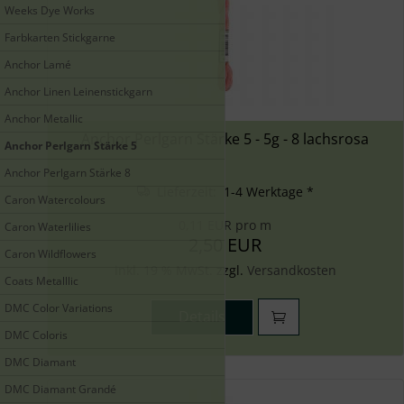
Weeks Dye Works
Farbkarten Stickgarne
Anchor Lamé
Anchor Linen Leinenstickgarn
Anchor Metallic
Anchor Perlgarn Stärke 5 - 5g - 8 lachsrosa
Anchor Perlgarn Stärke 5
Anchor Perlgarn Stärke 8
Lieferzeit: 1-4 Werktage *
Caron Watercolours
0,11 EUR pro m
Caron Waterlilies
2,50 EUR
Caron Wildflowers
inkl. 19 % MwSt. zzgl.
Versandkosten
Coats Metalllic
DMC Color Variations
Details
DMC Coloris
DMC Diamant
DMC Diamant Grandé