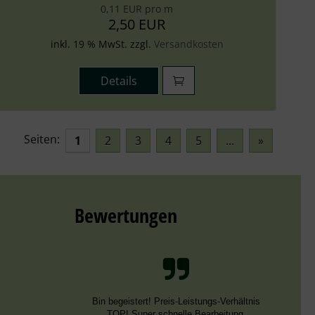
0,11 EUR pro m
2,50 EUR
inkl. 19 % MwSt. zzgl.
Versandkosten
Details
Seiten:
1
2
3
4
5
...
»
Bewertungen
Schnelle Bearbeitung, nur leider falsche
Farben, die aber dieselben DMC Nummern