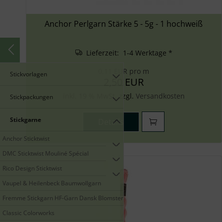
Anchor Perlgarn Stärke 5 - 5g - 1 hochweiß
Lieferzeit: 1-4 Werktage *
0,11 EUR pro m
Stickvorlagen
2,50 EUR
inkl. 19 % MwSt. zzgl.
Versandkosten
Stickpackungen
Stickgarne
Details
Anchor Sticktwist
DMC Sticktwist Mouliné Spécial
Rico Design Sticktwist
Vaupel & Heilenbeck Baumwollgarn
Fremme Stickgarn HF-Garn Dansk Blomstergarn
Classic Colorworks