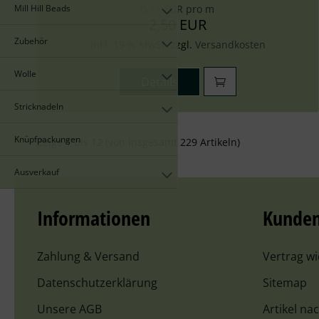
Mill Hill Beads
0,11 EUR pro m
2,50 EUR
Zubehör
inkl. 19 % MwSt. zzgl.
Versandkosten
Wolle
Details
Stricknadeln
Knüpfpackungen
Zeige
1
bis
12
(von insgesamt
229
Artikeln)
Ausverkauf
Informationen
Kunden
Zahlung & Versand
Vertrag w
Datenschutzerklärung
Sitemap
Unsere AGB
Artikel na