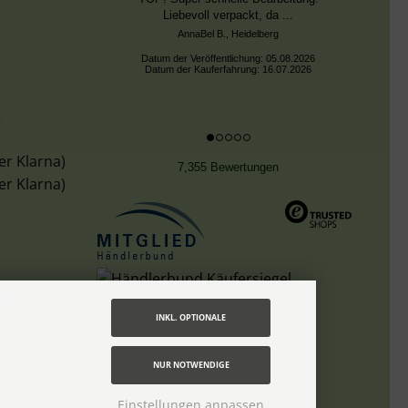
trugen.
Datum der Veröffentlichung: 02.08.2026
Datum der Kauferfahrung: 13.07.2026
g
er Klarna)
7,355 Bewertungen
er Klarna)
len
INKL. OPTIONALE
NUR NOTWENDIGE
Einstellungen anpassen