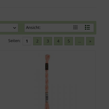
Ansicht:
Seiten:
1
2
3
4
5
...
»