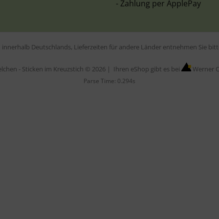
- Zahlung per ApplePay
en innerhalb Deutschlands, Lieferzeiten für andere Länder entnehmen Sie bi
elchen - Sticken im Kreuzstich © 2026 |
Ihren eShop gibt es bei
Werner C
Parse Time: 0.294s