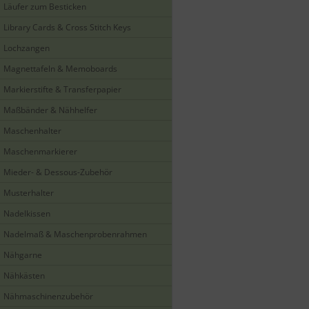
Läufer zum Besticken
Library Cards & Cross Stitch Keys
Lochzangen
Magnettafeln & Memoboards
Markierstifte & Transferpapier
Maßbänder & Nähhelfer
Maschenhalter
Maschenmarkierer
Mieder- & Dessous-Zubehör
Musterhalter
Nadelkissen
Nadelmaß & Maschenprobenrahmen
Nähgarne
Nähkästen
Nähmaschinenzubehör