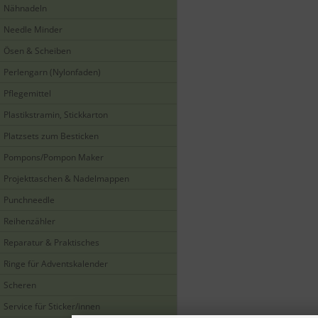
Nähnadeln
Needle Minder
Ösen & Scheiben
Perlengarn (Nylonfaden)
Pflegemittel
Plastikstramin, Stickkarton
Platzsets zum Besticken
Pompons/Pompon Maker
Projekttaschen & Nadelmappen
Punchneedle
Reihenzähler
Reparatur & Praktisches
Ringe für Adventskalender
Scheren
Service für Sticker/innen