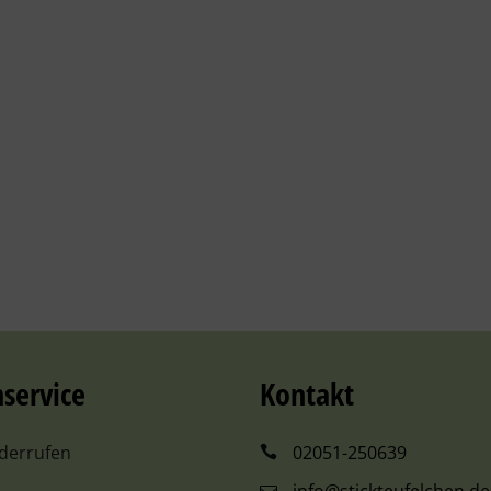
service
Kontakt
iderrufen
02051-250639
info@stickteufelchen.de