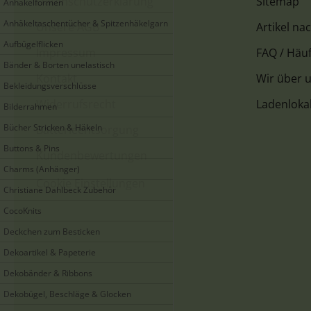
Datenschutzerklärung
Sitemap
Anhäkelformen
Anhäkeltaschentücher & Spitzenhäkelgarn
Unsere AGB
Artikel na
Aufbügelflicken
Impressum
FAQ / Häuf
Bänder & Borten unelastisch
Kontakt
Wir über 
Bekleidungsverschlüsse
Widerrufsrecht
Ladenloka
Bilderrahmen
Bücher Stricken & Häkeln
Batterieentsorgung
Buttons & Pins
Kundenbewertungen
Charms (Anhänger)
Cookie Einstellungen
Christiane Dahlbeck Zubehör
CocoKnits
Deckchen zum Besticken
Dekoartikel & Papeterie
Dekobänder & Ribbons
Dekobügel, Beschläge & Glocken