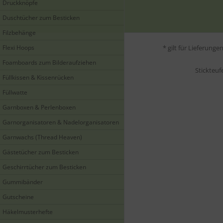
Druckknöpfe
Duschtücher zum Besticken
Filzbehänge
Flexi Hoops
* gilt für Lieferung
Foamboards zum Bilderaufziehen
Stickteuf
Füllkissen & Kissenrücken
Füllwatte
Garnboxen & Perlenboxen
Garnorganisatoren & Nadelorganisatoren
Garnwachs (Thread Heaven)
Gästetücher zum Besticken
Geschirrtücher zum Besticken
Gummibänder
Gutscheine
Häkelmusterhefte