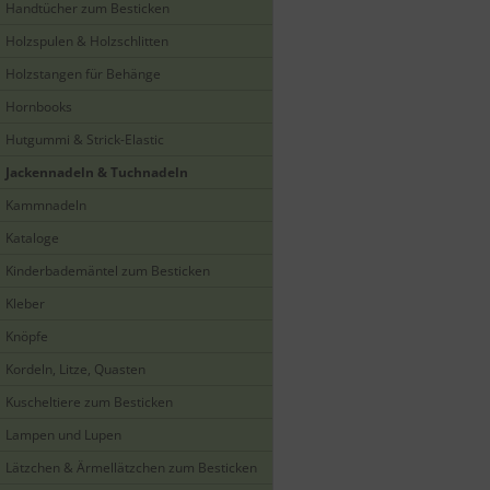
Handtücher zum Besticken
Holzspulen & Holzschlitten
Holzstangen für Behänge
Hornbooks
Hutgummi & Strick-Elastic
Jackennadeln & Tuchnadeln
Kammnadeln
Kataloge
Kinderbademäntel zum Besticken
Kleber
Knöpfe
Kordeln, Litze, Quasten
Kuscheltiere zum Besticken
Lampen und Lupen
Lätzchen & Ärmellätzchen zum Besticken