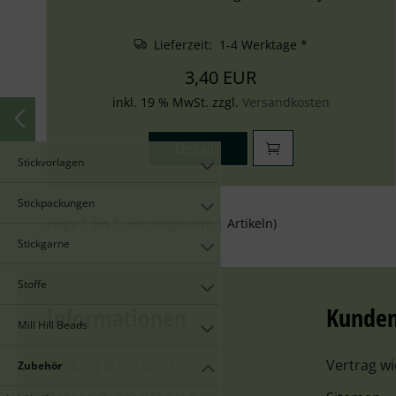
Lieferzeit: 1-4 Werktage *
3,40 EUR
inkl. 19 % MwSt. zzgl.
Versandkosten
Details
Stickvorlagen
Stickpackungen
Zeige
1
bis
1
(von insgesamt
1
Artikeln)
Stickgarne
Stoffe
Informationen
Kunden
Mill Hill Beads
Zahlung & Versand
Vertrag w
Zubehör