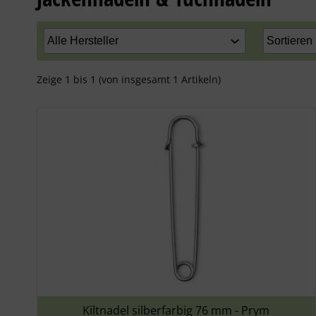
Zeige
1
bis
1
(von insgesamt
1
Artikeln)
Kiltnadel silberfarbig 76 mm - Prym