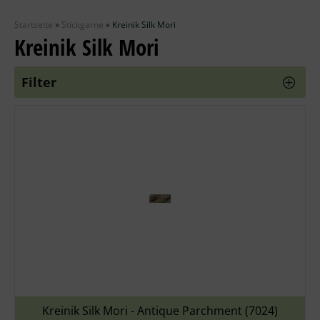
Zubehör
Startseite
»
Stickgarne
»
Kreinik Silk Mori
Wolle
Kreinik Silk Mori
Stricknadeln
Filter
Knüpfpackungen
Ausverkauf
Kreinik Silk Mori - Antique Parchment (7024)