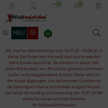
0
0
NEU
Stickvorlagen
Wir machen Betriebsferien vom 18.07.26 - 09.08.26. In
dieser Zeit findet kein Versand statt und es werden
Stickpackungen
keine Emails verschickt. Sie erhalten in dieser Zeit
einen Warterabatt von 8% auf das gesamte Sortiment
Stickgarne
(außer auf preisgebundene Artikel). Dieser wird an
der Kasse abgezogen. Aus technischen Gründen ist
Stoffe
die Zahlungsart Klarna vom Rabatt ausgeschlossen.
Der letzte Versandtag ist Donnerstag der 16.07.26 Wir
Mill Hill Beads
wünschen einen schönen Sommer
Ihr Stickteufelchenteam