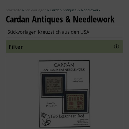
Zubehör
Startseite
»
Stickvorlagen
»
Cardan Antiques & Needlework
Wolle
Cardan Antiques & Needlework
Stricknadeln
Stickvorlagen Kreuzstich aus den USA
Knüpfpackungen
Filter
Ausverkauf