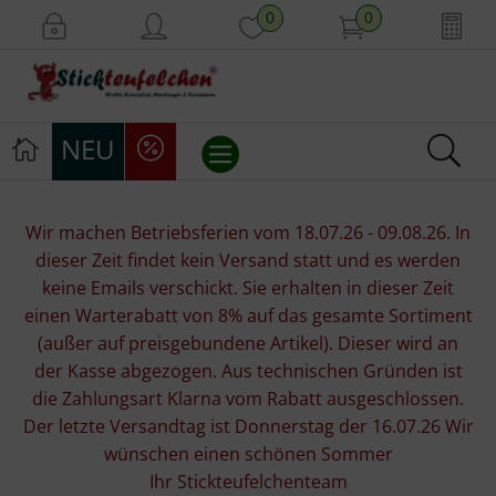
0
0
NEU
Stickvorlagen
Wir machen Betriebsferien vom 18.07.26 - 09.08.26. In
dieser Zeit findet kein Versand statt und es werden
Stickpackungen
keine Emails verschickt. Sie erhalten in dieser Zeit
einen Warterabatt von 8% auf das gesamte Sortiment
Stickgarne
(außer auf preisgebundene Artikel). Dieser wird an
der Kasse abgezogen. Aus technischen Gründen ist
Stoffe
die Zahlungsart Klarna vom Rabatt ausgeschlossen.
Der letzte Versandtag ist Donnerstag der 16.07.26 Wir
Mill Hill Beads
wünschen einen schönen Sommer
Ihr Stickteufelchenteam