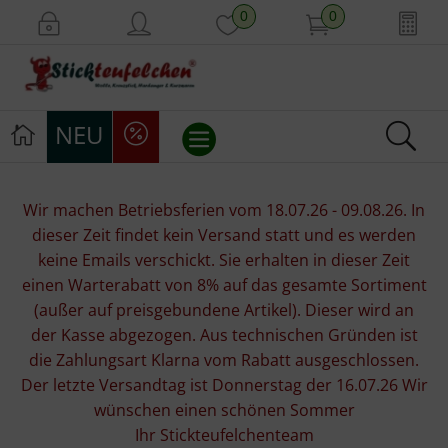
0
0
NEU
Stickvorlagen
Wir machen Betriebsferien vom 18.07.26 - 09.08.26. In
dieser Zeit findet kein Versand statt und es werden
Stickpackungen
keine Emails verschickt. Sie erhalten in dieser Zeit
einen Warterabatt von 8% auf das gesamte Sortiment
Stickgarne
(außer auf preisgebundene Artikel). Dieser wird an
der Kasse abgezogen. Aus technischen Gründen ist
Stoffe
die Zahlungsart Klarna vom Rabatt ausgeschlossen.
Der letzte Versandtag ist Donnerstag der 16.07.26 Wir
Mill Hill Beads
wünschen einen schönen Sommer
Ihr Stickteufelchenteam