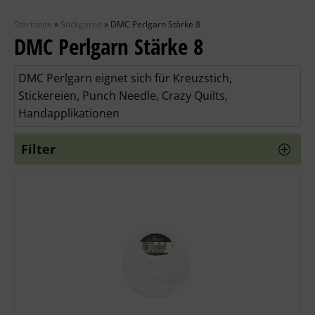
Zubehör
Startseite
»
Stickgarne
»
DMC Perlgarn Stärke 8
Wolle
DMC Perlgarn Stärke 8
Stricknadeln
DMC Perlgarn eignet sich für Kreuzstich,
Stickereien, Punch Needle, Crazy Quilts,
Knüpfpackungen
Handapplikationen
Ausverkauf
Filter