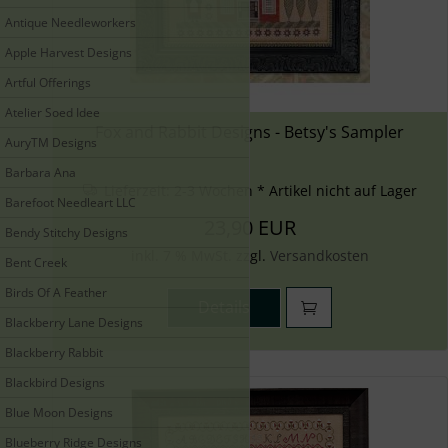
Antique Needleworkers
Apple Harvest Designs
Artful Offerings
Atelier Soed Idee
Fox and Rabbit Designs - Betsy's Sampler
AuryTM Designs
Barbara Ana
Lieferzeit:
2-3 Wochen * Artikel nicht auf Lager
Barefoot Needleart LLC
23,90 EUR
Bendy Stitchy Designs
inkl. 7 % MwSt. zzgl.
Versandkosten
Bent Creek
Birds Of A Feather
Details
Blackberry Lane Designs
Blackberry Rabbit
Blackbird Designs
Blue Moon Designs
Blueberry Ridge Designs