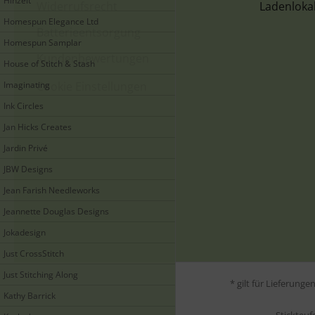
Hinzeit
Widerrufsrecht
Ladenloka
Homespun Elegance Ltd
Batterieentsorgung
Homespun Samplar
Kundenbewertungen
House of Stitch & Stash
Imaginating
Cookie Einstellungen
Ink Circles
Jan Hicks Creates
Jardin Privé
JBW Designs
Jean Farish Needleworks
Jeannette Douglas Designs
Jokadesign
Just CrossStitch
Just Stitching Along
* gilt für Lieferung
Kathy Barrick