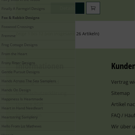
Details
Finally A Farmgirl Designs
Fox & Rabbit Designs
Foxwood Crossings
Zeige
1
bis
12
(von insgesamt
26
Artikeln)
Fremme
Frog Cottage Designs
From the Heart
Informationen
Kunden
Frony Ritter Designs
Gentle Pursuit Designs
Hands Across The Sea Samplers
Zahlung & Versand
Vertrag w
Hands On Design
Datenschutzerklärung
Sitemap
Happiness Is Heartmade
Unsere AGB
Artikel na
Heart in Hand Needleart
Impressum
FAQ / Häuf
Heartstring Samplery
Kontakt
Wir über 
Hello From Liz Mathews