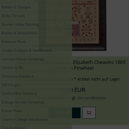
Bobbie G. Designs
Bothy Threads
Boulder Valley Stitching
Bücher & Zeitschriften
Butternut Road
Cardan Antiques & Needlework
Carriage House Samplings
Fox and Rabbit Designs - Elizabeth Cheavins 1869
Sampler & Pinwheel
Chessie & Me
Christiane Dahlbeck
Lieferzeit:
2-3 Wochen * Artikel nicht auf Lager
CM Designs
23,90 EUR
Cosford Rise Stitchery
inkl. 7 % MwSt. zzgl.
Versandkosten
Cottage Garden Samplings
Cotton Pixels
Details
Country Cottage Needlework
Cozy Cottontail