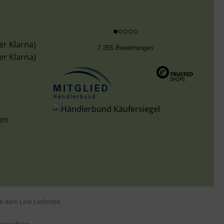
g
er Klarna)
7,355 Bewertungen
er Klarna)
len
tte dem Link
Lieferzeit