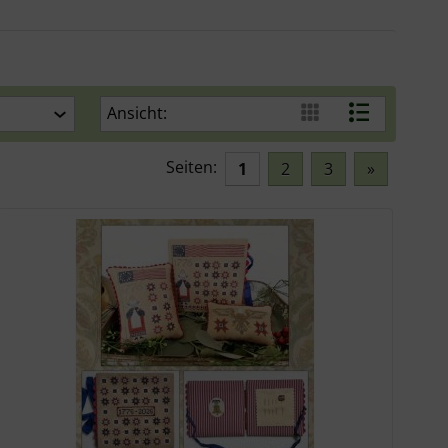
Ansicht:
Seiten:
1
2
3
»