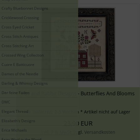
Crafty Bluebonnet Designs
Cricklewood Crossing
Cross Eyed Cricket
Cross Stitch Antiques
Cross Stitching Art
Crossed Wing Collection
Cuore E Batticuore
Dames of the Needle
Darling & Whimsy Designs
Der feine Faden
Fox and Rabbit Designs - Butterflies And Blooms
DMC
Elegant Thread
Lieferzeit:
2-3 Wochen * Artikel nicht auf Lager
Elizabeth's Designs
23,90 EUR
Erica Michaels
inkl. 7 % MwSt. zzgl.
Versandkosten
Fairy Wool in the Wood