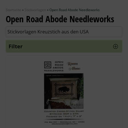
Zubehör
Startseite
»
Stickvorlagen
»
Open Road Abode Needleworks
Wolle
Open Road Abode Needleworks
Stricknadeln
Stickvorlagen Kreuzstich aus den USA
Knüpfpackungen
Filter
Ausverkauf