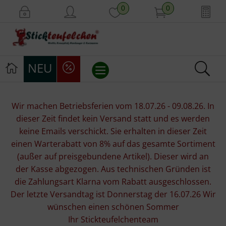
0
0
NEU
Stickvorlagen
Wir machen Betriebsferien vom 18.07.26 - 09.08.26. In
dieser Zeit findet kein Versand statt und es werden
Stickpackungen
keine Emails verschickt. Sie erhalten in dieser Zeit
einen Warterabatt von 8% auf das gesamte Sortiment
Stickgarne
(außer auf preisgebundene Artikel). Dieser wird an
der Kasse abgezogen. Aus technischen Gründen ist
Stoffe
die Zahlungsart Klarna vom Rabatt ausgeschlossen.
Der letzte Versandtag ist Donnerstag der 16.07.26 Wir
Mill Hill Beads
wünschen einen schönen Sommer
Ihr Stickteufelchenteam