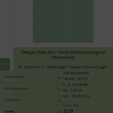
Zweigart Aida 20ct - Farbe 6092 bambusgrün
(Meterware)
Lieferzeit:
5-14 Werktage * Artikel nicht auf Lager
Material
:
100% Baumwolle
Stickvorlagen
Mindestabnahme
:
30 cm
Preisangabe
:
je cm Länge
Stickpackungen
Stoffbreite
:
110 cm
Preis pro Meter
:
26,00 Euro
Stickgarne
23,64 EUR pro m2
0,26 EUR
Stoffe