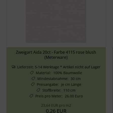
Zweigart Aida 20ct - Farbe 4115 rose blush
(Meterware)
Lieferzeit:
5-14 Werktage * Artikel nicht auf Lager
Material
:
100% Baumwolle
Mindestabnahme
:
30 cm
Preisangabe
:
je cm Länge
Stoffbreite
:
110 cm
Preis pro Meter
:
26,00 Euro
23,64 EUR pro m2
0,26 EUR