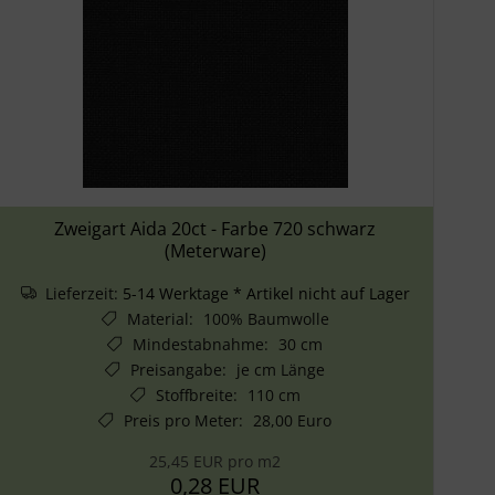
Zweigart Aida 20ct - Farbe 720 schwarz
(Meterware)
Lieferzeit:
5-14 Werktage * Artikel nicht auf Lager
Material
:
100% Baumwolle
Mindestabnahme
:
30 cm
Preisangabe
:
je cm Länge
Stoffbreite
:
110 cm
Preis pro Meter
:
28,00 Euro
25,45 EUR pro m2
0,28 EUR