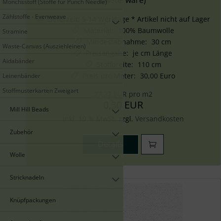
Mönchsstoff (Stoffe für Punch Needle)
Zählstoffe - Evenweave
Lieferzeit:
5-14 Werktage * Artikel nicht auf Lager
Material
:
100% Baumwolle
Stramine
Mindestabnahme
:
30 cm
Waste-Canvas (Ausziehleinen)
Preisangabe
:
je cm Länge
Aidabänder
Stoffbreite
:
110 cm
Preis pro Meter
:
30,00 Euro
Leinenbänder
Stoffmusterkarten Zweigart
27,27 EUR pro m2
0,30 EUR
Mill Hill Beads
inkl. 19 % MwSt. zzgl.
Versandkosten
Zubehör
Details
Wolle
Stricknadeln
Knüpfpackungen