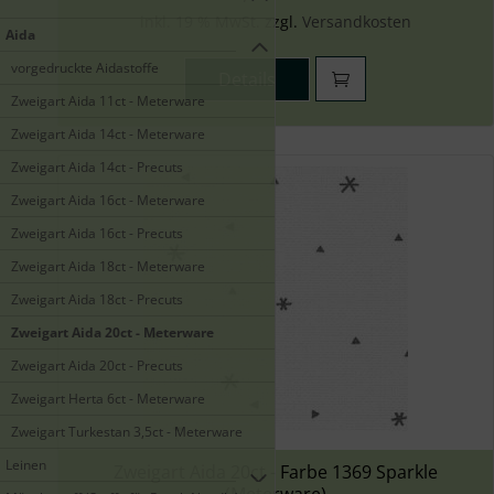
inkl. 19 % MwSt. zzgl.
Versandkosten
Aida
vorgedruckte Aidastoffe
Details
Zweigart Aida 11ct - Meterware
Zweigart Aida 14ct - Meterware
Zweigart Aida 14ct - Precuts
Zweigart Aida 16ct - Meterware
Zweigart Aida 16ct - Precuts
Zweigart Aida 18ct - Meterware
Zweigart Aida 18ct - Precuts
Zweigart Aida 20ct - Meterware
Zweigart Aida 20ct - Precuts
Zweigart Herta 6ct - Meterware
Zweigart Turkestan 3,5ct - Meterware
Leinen
Zweigart Aida 20ct - Farbe 1369 Sparkle
(Meterware)