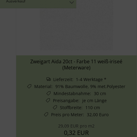
Ausverkauf
Zweigart Aida 20ct - Farbe 11 weiß-iriseé
(Meterware)
Lieferzeit: 1-4 Werktage *
Material
:
91% Baumwolle, 9% met.Polyester
Mindestabnahme
:
30 cm
Preisangabe
:
je cm Länge
Stoffbreite
:
110 cm
Preis pro Meter
:
32,00 Euro
29,09 EUR pro m2
0,32 EUR