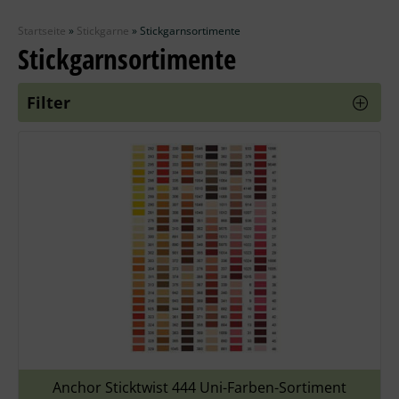
Zubehör
Startseite
»
Stickgarne
»
Stickgarnsortimente
Wolle
Stickgarnsortimente
Stricknadeln
Filter
Knüpfpackungen
Ausverkauf
Anchor Sticktwist 444 Uni-Farben-Sortiment