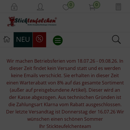
0
0
NEU
Stickvorlagen
Wir machen Betriebsferien vom 18.07.26 - 09.08.26. In
dieser Zeit findet kein Versand statt und es werden
Stickpackungen
keine Emails verschickt. Sie erhalten in dieser Zeit
einen Warterabatt von 8% auf das gesamte Sortiment
Stickgarne
(außer auf preisgebundene Artikel). Dieser wird an
der Kasse abgezogen. Aus technischen Gründen ist
Stoffe
die Zahlungsart Klarna vom Rabatt ausgeschlossen.
Der letzte Versandtag ist Donnerstag der 16.07.26 Wir
Mill Hill Beads
wünschen einen schönen Sommer
Ihr Stickteufelchenteam