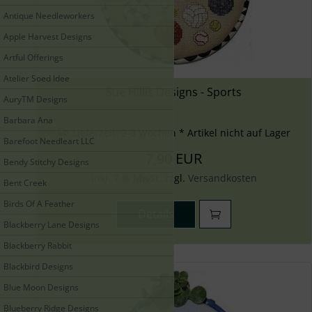
Antique Needleworkers
Apple Harvest Designs
Artful Offerings
Atelier Soed Idee
Sue Hillis Designs - Sports
AuryTM Designs
Barbara Ana
Lieferzeit:
2-3 Wochen * Artikel nicht auf Lager
Barefoot Needleart LLC
7,90 EUR
Bendy Stitchy Designs
inkl. 7 % MwSt. zzgl.
Versandkosten
Bent Creek
Birds Of A Feather
Details
Blackberry Lane Designs
Blackberry Rabbit
Blackbird Designs
Blue Moon Designs
Blueberry Ridge Designs