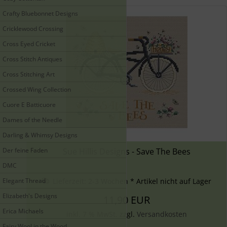
Crafty Bluebonnet Designs
Cricklewood Crossing
Cross Eyed Cricket
Cross Stitch Antiques
Cross Stitching Art
Crossed Wing Collection
Cuore E Batticuore
Dames of the Needle
Darling & Whimsy Designs
Der feine Faden
Sue Hillis Designs - Save The Bees
DMC
Elegant Thread
Lieferzeit:
2-3 Wochen * Artikel nicht auf Lager
Elizabeth's Designs
11,90 EUR
Erica Michaels
inkl. 7 % MwSt. zzgl.
Versandkosten
Fairy Wool in the Wood