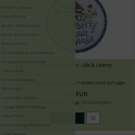
Bobbie G. Designs
Bothy Threads
Boulder Valley Stitching
Bücher & Zeitschriften
Butternut Road
Cardan Antiques & Needlework
Carriage House Samplings
Sue Hillis Designs - Life & Liberty
Chessie & Me
Christiane Dahlbeck
Lieferzeit:
2-3 Wochen * Artikel nicht auf Lager
CM Designs
7,90 EUR
Cosford Rise Stitchery
inkl. 7 % MwSt. zzgl.
Versandkosten
Cottage Garden Samplings
Cotton Pixels
Details
Country Cottage Needlework
Cozy Cottontail