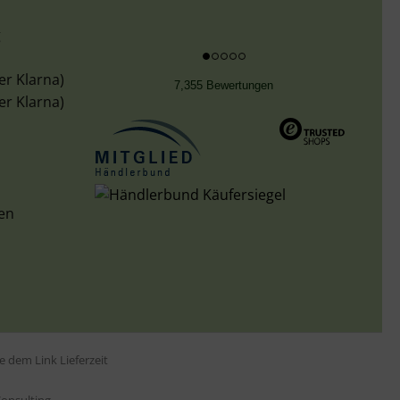
g
er Klarna)
7,355 Bewertungen
er Klarna)
len
tte dem Link
Lieferzeit