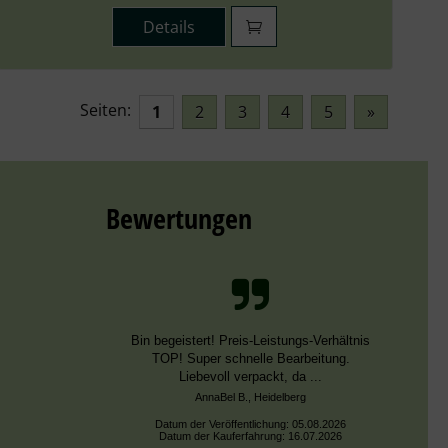
Details
Seiten:
1
2
3
4
5
»
Bewertungen
Schnelle Bearbeitung, nur leider falsche
Farben, die aber dieselben DMC Nummern
trugen.
Datum der Veröffentlichung: 02.08.2026
Datum der Kauferfahrung: 13.07.2026