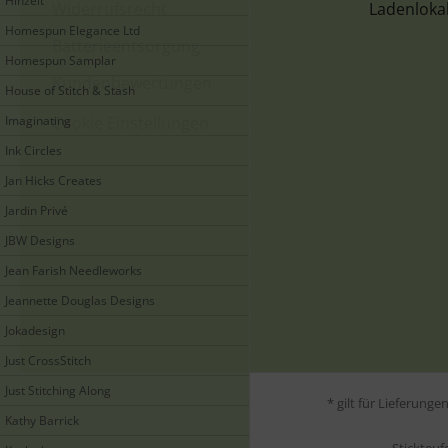
Hinzeit
Widerrufsrecht
Ladenloka
Homespun Elegance Ltd
Batterieentsorgung
Homespun Samplar
Kundenbewertungen
House of Stitch & Stash
Imaginating
Cookie Einstellungen
Ink Circles
Jan Hicks Creates
Jardin Privé
JBW Designs
Jean Farish Needleworks
Jeannette Douglas Designs
Jokadesign
Just CrossStitch
Just Stitching Along
* gilt für Lieferung
Kathy Barrick