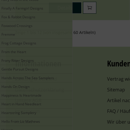
Details
Finally A Farmgirl Designs
Fox & Rabbit Designs
Foxwood Crossings
Zeige
1
bis
12
(von insgesamt
60
Artikeln)
Fremme
Frog Cottage Designs
From the Heart
Informationen
Kunden
Frony Ritter Designs
Gentle Pursuit Designs
Hands Across The Sea Samplers
Zahlung & Versand
Vertrag w
Hands On Design
Datenschutzerklärung
Sitemap
Happiness Is Heartmade
Unsere AGB
Artikel na
Heart in Hand Needleart
Impressum
FAQ / Häuf
Heartstring Samplery
Kontakt
Wir über 
Hello From Liz Mathews