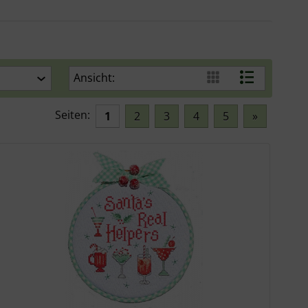
Ansicht:
Seiten:
1
2
3
4
5
»