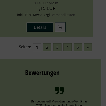
0,14 EUR pro m
1,15 EUR
inkl. 19 % MwSt. zzgl.
Versandkosten
Details
Seiten:
1
2
3
4
5
»
Bewertungen
Bin begeistert! Preis-Leistungs-Verhältnis
TOP! Super schnelle Bearbeitung.