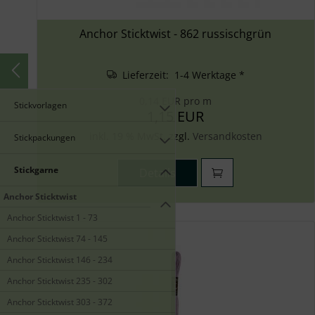
Anchor Sticktwist - 862 russischgrün
Lieferzeit: 1-4 Werktage *
0,14 EUR pro m
Stickvorlagen
1,15 EUR
inkl. 19 % MwSt. zzgl.
Versandkosten
Stickpackungen
Stickgarne
Details
Anchor Sticktwist
Anchor Sticktwist 1 - 73
Anchor Sticktwist 74 - 145
Anchor Sticktwist 146 - 234
Anchor Sticktwist 235 - 302
Anchor Sticktwist 303 - 372