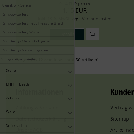
0,14 EUR pro m
Kreinik Silk Serica
1,15 EUR
Rainbow Gallery
inkl. 19 % MwSt. zzgl.
Versandkosten
Rainbow Gallery Petit Treasure Braid
Rainbow Gallery Wisper
Details
Rico Design Metallstickgarne
Rico Design Neonstickgarne
Stickgarnsortimente
Zeige
1
bis
12
(von insgesamt
50
Artikeln)
Stoffe
Mill Hill Beads
Informationen
Kunden
Zubehör
Zahlung & Versand
Vertrag w
Wolle
Datenschutzerklärung
Sitemap
Stricknadeln
Unsere AGB
Artikel na