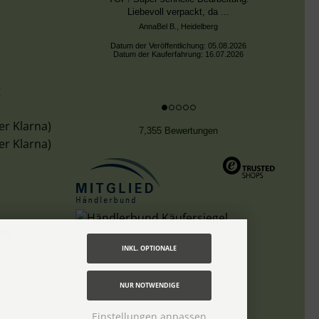
Liebevoll verpackt, da ...
AnnaBel B., Heidelberg
Datum der Veröffentlichung: 05.08.2026
Datum der Kauferfahrung: 16.07.2026
g
er Klarna)
7,355 Bewertungen
er Klarna)
len
INKL. OPTIONALE
NUR NOTWENDIGE
Einstellungen anpassen