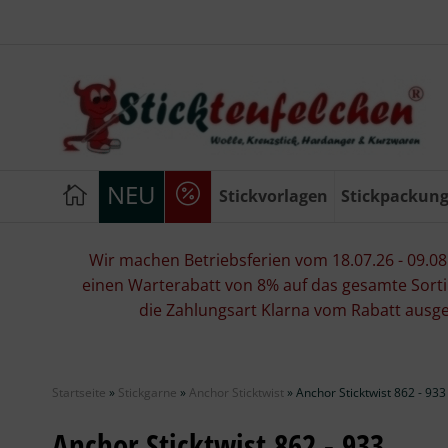
NEU
Stickvorlagen
Stickpackun
Wir machen Betriebsferien vom 18.07.26 - 09.08.2
einen Warterabatt von 8% auf das gesamte Sorti
die Zahlungsart Klarna vom Rabatt ausg
Startseite
»
Stickgarne
»
Anchor Sticktwist
»
Anchor Sticktwist 862 - 933
Anchor Sticktwist 862 - 933