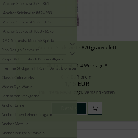
Anchor Sticktwist 373 - 861
Anchor Sticktwist 862 - 933
Anchor Sticktwist 936 - 1032
Anchor Sticktwist 1033 - 9575
DMC Sticktwist Mouliné Spécial
Anchor Sticktwist - 870 grauviolett
Rico Design Sticktwist
Vaupel & Heilenbeck Baumwollgarn
Lieferzeit: 1-4 Werktage *
Fremme Stickgarn HF-Garn Dansk Blomstergarn
0,14 EUR pro m
Classic Colorworks
1,15 EUR
Weeks Dye Works
inkl. 19 % MwSt. zzgl.
Versandkosten
Farbkarten Stickgarne
Anchor Lamé
Details
Anchor Linen Leinenstickgarn
Anchor Metallic
Anchor Perlgarn Stärke 5