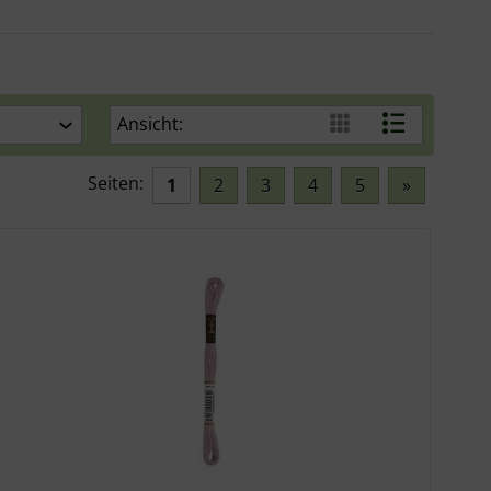
Ansicht:
Seiten:
1
2
3
4
5
»