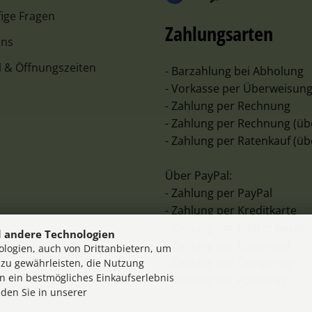
ige Fragen
Zahlungsarten
uns
l & Öffnungszeiten
- Barzahlung bei Abholung
- Vorkasse per Überweisun
- Zahlung per Rechnung
- Zahlung per Rechnung (üb
- Zahlung per Ratenkauf (üb
Über PayPal:
- Zahlung per PayPal
- Zahlung per Kreditkarte
- Zahlung per Später bezah
 andere Technologien
- Zahlung per Ratenkauf
logien, auch von Drittanbietern, um
- Zahlung per GooglePay
 zu gewährleisten, die Nutzung
n ein bestmögliches Einkaufserlebnis
- Zahlung per ApplePay
nden Sie in unserer