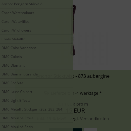
Anchor Perlgarn Stärke 8
Caron Watercolours
Caron Waterlilies
Caron Wildflowers
Coats Metalllic
DMC Color Variations
DMC Coloris
DMC Diamant
DMC Diamant Grandé
Anchor Sticktwist - 873 aubergine
DMC Eco Vita
DMC Laine Colbert
Lieferzeit: 1-4 Werktage *
DMC Light Effects
0,14 EUR pro m
1,15 EUR
DMC Metallic Stickgarn 282, 283, 284
DMC Mouliné Étoile
inkl. 19 % MwSt. zzgl.
Versandkosten
DMC Mouliné Satin