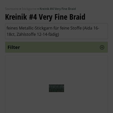
Zubehör
Startseite
»
Stickgarne
»
Kreinik #4 Very Fine Braid
Wolle
Kreinik #4 Very Fine Braid
Stricknadeln
feines Metallic-Stickgarn für feine Stoffe (Aida 16-
18ct, Zählstoffe 12-14-fädig)
Knüpfpackungen
Filter
Ausverkauf