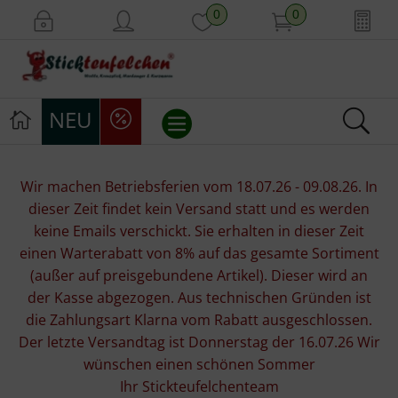
0
0
NEU
Stickvorlagen
Wir machen Betriebsferien vom 18.07.26 - 09.08.26. In
dieser Zeit findet kein Versand statt und es werden
Stickpackungen
keine Emails verschickt. Sie erhalten in dieser Zeit
einen Warterabatt von 8% auf das gesamte Sortiment
Stickgarne
(außer auf preisgebundene Artikel). Dieser wird an
der Kasse abgezogen. Aus technischen Gründen ist
Stoffe
die Zahlungsart Klarna vom Rabatt ausgeschlossen.
Der letzte Versandtag ist Donnerstag der 16.07.26 Wir
Mill Hill Beads
wünschen einen schönen Sommer
Ihr Stickteufelchenteam