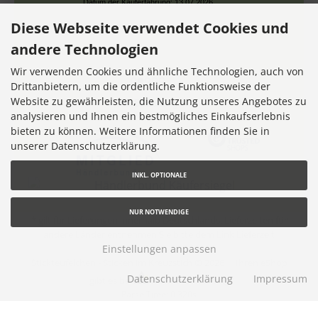
Datum der Kauferfahrung: 13.07.2026
Diese Webseite verwendet Cookies und
andere Technologien
Wir verwenden Cookies und ähnliche Technologien, auch von
Drittanbietern, um die ordentliche Funktionsweise der
Website zu gewährleisten, die Nutzung unseres Angebotes zu
7,355 Bewertungen
analysieren und Ihnen ein bestmögliches Einkaufserlebnis
bieten zu können. Weitere Informationen finden Sie in
unserer Datenschutzerklärung.
INKL. OPTIONALE
NUR NOTWENDIGE
* gilt für Lieferungen innerhalb Deutschlands, Lieferzeiten für
andere Länder entnehmen Sie bitte dem Link
Lieferzeit
Einstellungen anpassen
Stickteufelchen - Sticken im Kreuzstich © 2026 |
Ihren eShop
Datenschutzerklärung
Impressum
gibt es bei
Werner Consulting
Parse Time: 0.320s