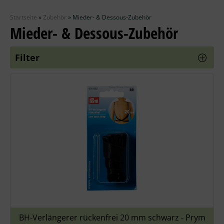
Zubehör
Startseite
»
Zubehör
»
Mieder- & Dessous-Zubehör
Wolle
Mieder- & Dessous-Zubehör
Stricknadeln
Filter
Knüpfpackungen
Ausverkauf
BH-Verlängerer rückenfrei 20 mm schwarz - Prym