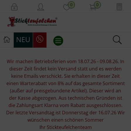
0
0
NEU
Stickvorlagen
Wir machen Betriebsferien vom 18.07.26 - 09.08.26. In
dieser Zeit findet kein Versand statt und es werden
Stickpackungen
keine Emails verschickt. Sie erhalten in dieser Zeit
einen Warterabatt von 8% auf das gesamte Sortiment
Stickgarne
(außer auf preisgebundene Artikel). Dieser wird an
der Kasse abgezogen. Aus technischen Gründen ist
Stoffe
die Zahlungsart Klarna vom Rabatt ausgeschlossen.
Der letzte Versandtag ist Donnerstag der 16.07.26 Wir
Mill Hill Beads
wünschen einen schönen Sommer
Ihr Stickteufelchenteam