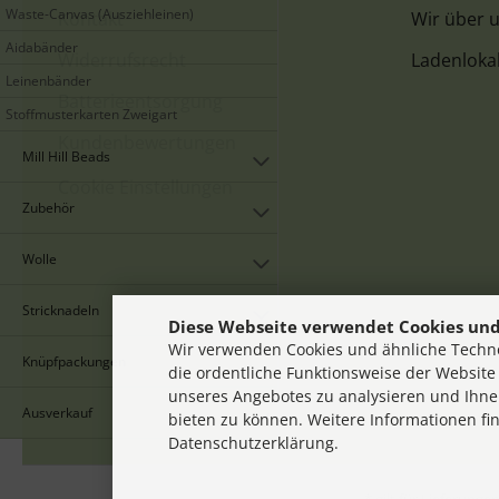
Waste-Canvas (Ausziehleinen)
Kontakt
Wir über 
Aidabänder
Widerrufsrecht
Ladenloka
Leinenbänder
Batterieentsorgung
Stoffmusterkarten Zweigart
Kundenbewertungen
Mill Hill Beads
Cookie Einstellungen
Zubehör
Wolle
Stricknadeln
Diese Webseite verwendet Cookies und
Wir verwenden Cookies und ähnliche Techno
Knüpfpackungen
die ordentliche Funktionsweise der Website
unseres Angebotes zu analysieren und Ihne
Ausverkauf
bieten zu können. Weitere Informationen fi
Datenschutzerklärung.
* gilt für Lieferung