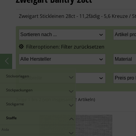
Zweigart Stickleinen 28ct - 11,2fädig - 5,6 Kreuze / 
Filteroptionen:
Filter zurücksetzen
Stickvorlagen
Stickpackungen
Zeige
1
bis
2
(von insgesamt
2
Artikeln)
Stickgarne
Stoffe
Aida