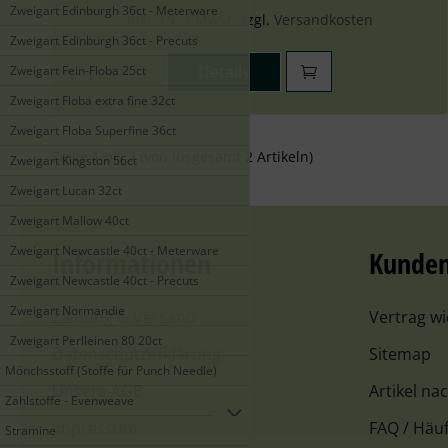
Zweigart Edinburgh 36ct - Meterware
inkl. 19 % MwSt. zzgl.
Versandkosten
Zweigart Edinburgh 36ct - Precuts
Details
Zweigart Fein-Floba 25ct
Zweigart Floba extra fine 32ct
Zweigart Floba Superfine 36ct
Zeige
1
bis
2
(von insgesamt
2
Artikeln)
Zweigart Kingston 56ct
Zweigart Lucan 32ct
Zweigart Mallow 40ct
Zweigart Newcastle 40ct - Meterware
Informationen
Kunden
Zweigart Newcastle 40ct - Precuts
Zweigart Normandie
Zahlung & Versand
Vertrag w
Zweigart Perlleinen 80 20ct
Datenschutzerklärung
Sitemap
Mönchsstoff (Stoffe für Punch Needle)
Unsere AGB
Artikel na
Zählstoffe - Evenweave
Impressum
FAQ / Häuf
Stramine