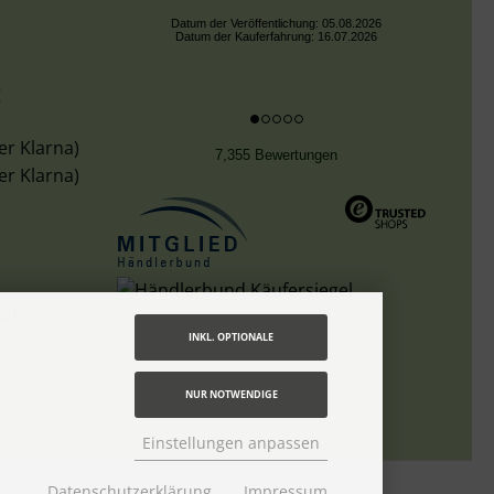
Datum der Veröffentlichung: 05.08.2026
Datum der Kauferfahrung: 16.07.2026
g
er Klarna)
7,355 Bewertungen
er Klarna)
len
INKL. OPTIONALE
NUR NOTWENDIGE
Einstellungen anpassen
Datenschutzerklärung
Impressum
tte dem Link
Lieferzeit