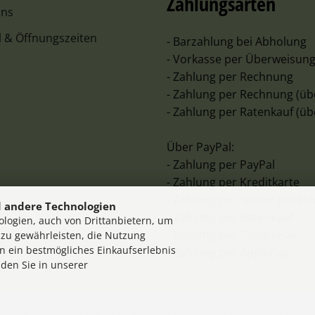
Zahlungsarten
uns
l & Öffnungszeiten
- Barzahlung bei Abholung
- Vorkasse per Überweisun
- Zahlung per Rechnung
- Zahlung per Rechnung (üb
- Zahlung per Ratenkauf (üb
Über PayPal:
- Zahlung per PayPal
- Zahlung per Kreditkarte
- Zahlung per Später bezah
 andere Technologien
- Zahlung per Ratenkauf
logien, auch von Drittanbietern, um
- Zahlung per GooglePay
 zu gewährleisten, die Nutzung
n ein bestmögliches Einkaufserlebnis
- Zahlung per ApplePay
nden Sie in unserer
en innerhalb Deutschlands, Lieferzeiten für andere Länder entnehmen Sie bi