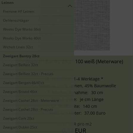
Leinen
Fremme HF Leinen
Oehlenschläger
Weeks Dye Works 36ct
Weeks Dye Works 40ct
Wichelt Linen 32ct
Zweigart Bantry 28ct
Zweigart Bantry 28ct - 100 weiß (Meterware)
Zweigart Belfast 32ct
Zweigart Belfast 32ct - Precuts
Lieferzeit: 1-4 Werktage *
Zweigart Bergen 46/41ct
Material
:
55% Leinen, 45% Baumwolle
Zweigart Bristol 46ct
Mindestabnahme
:
30 cm
Preisangabe
:
je cm Länge
Zweigart Cashel 28ct - Meterware
Stoffbreite
:
140 cm
Zweigart Cashel 28ct - Precuts
Preis pro Meter
:
37,00 Euro
Zweigart Cork 20ct
26,43 EUR pro m2
Zweigart Dublin 25ct
0,37 EUR