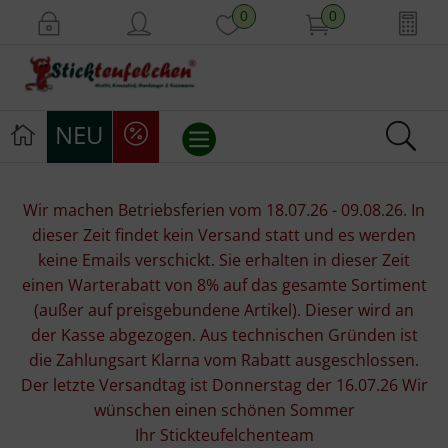
0
0
NEU
Stickvorlagen
Wir machen Betriebsferien vom 18.07.26 - 09.08.26. In
dieser Zeit findet kein Versand statt und es werden
Stickpackungen
keine Emails verschickt. Sie erhalten in dieser Zeit
einen Warterabatt von 8% auf das gesamte Sortiment
Stickgarne
(außer auf preisgebundene Artikel). Dieser wird an
der Kasse abgezogen. Aus technischen Gründen ist
Stoffe
die Zahlungsart Klarna vom Rabatt ausgeschlossen.
Der letzte Versandtag ist Donnerstag der 16.07.26 Wir
Mill Hill Beads
wünschen einen schönen Sommer
Ihr Stickteufelchenteam