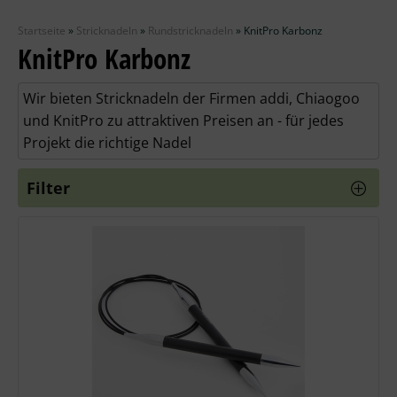
Zubehör
Startseite
»
Stricknadeln
»
Rundstricknadeln
»
KnitPro Karbonz
Wolle
KnitPro Karbonz
Stricknadeln
Wir bieten Stricknadeln der Firmen addi, Chiaogoo
und KnitPro zu attraktiven Preisen an - für jedes
Knüpfpackungen
Projekt die richtige Nadel
Ausverkauf
Filter