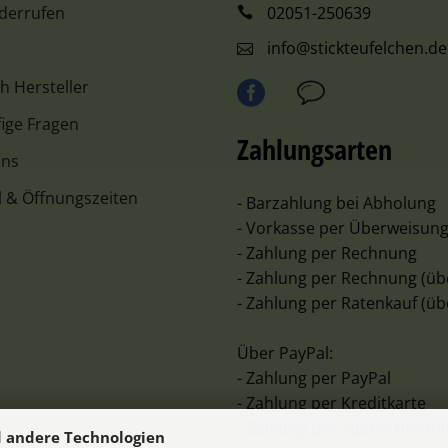
iderrufen
02051-250639
info@stickteufelchen.de
ch Hersteller
ige Fragen
Zahlungsarten
uns
l & Öffnungszeiten
- Barzahlung bei Abholung
- Vorkasse per Überweisun
- Zahlung per Rechnung
- Zahlung per Rechnung (üb
- Zahlung per Ratenkauf (üb
Über PayPal:
- Zahlung per PayPal
- Zahlung per Kreditkarte
- Zahlung per Später bezah
 andere Technologien