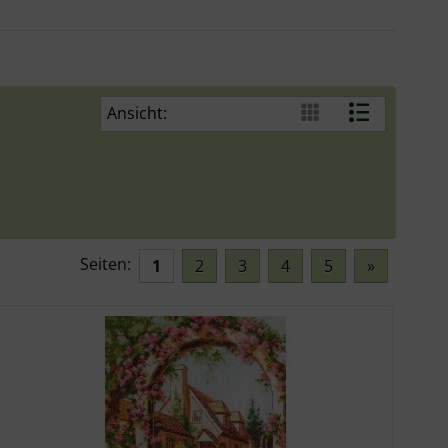
Ansicht:
Seiten:
1
2
3
4
5
»