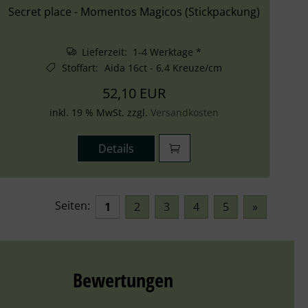
Secret place - Momentos Magicos (Stickpackung)
Lieferzeit: 1-4 Werktage *
Stoffart
:
Aida 16ct - 6,4 Kreuze/cm
52,10 EUR
inkl. 19 % MwSt. zzgl.
Versandkosten
Details
Seiten:
1
2
3
4
5
»
Bewertungen