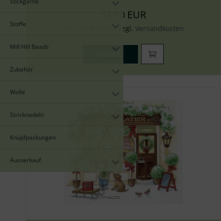
Stickgarne
52,10 EUR
Stoffe
inkl. 19 % MwSt. zzgl.
Versandkosten
Mill Hill Beads
Details
Zubehör
Wolle
Stricknadeln
Knüpfpackungen
Ausverkauf