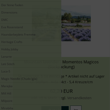
Der feine Faden
Dimensions
DMC
Eva Rosenstand
Haandarbejdets Fremme
Heritage Crafts
Hobby Jobby
Lanarte
Mountain lavender - Momentos Magicos
Leti Stitch
(Stickpackung)
Luca-S
Lieferzeit:
5-14 Werktage * Artikel nicht auf Lager
Magic Needle (Chudo Igla)
Stoffart
:
Aida 14ct - 5,4 Kreuze/cm
Merejka
62,20 EUR
Mill Hill
inkl. 19 % MwSt. zzgl.
Versandkosten
Milpoint
Mirabilia