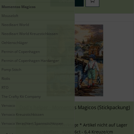
Details
Momentos Magicos
Mouseloft
Needleart World
Needleart World Kreuzstichkissen
Oehlenschläger
Permin of Copenhagen
Permin of Copenhagen Hardanger
Pomp Stitch
Riolis
RTO
The Crafty Kit Company
Vervaco
Dad's helper - Momentos Magicos (Stickpackung)
Vervaco Kreuzstichkissen
Vervaco Verachtert Spannstichkissen
Lieferzeit:
5-14 Werktage * Artikel nicht auf Lager
Stoffart
:
Aida 16ct - 6,4 Kreuze/cm