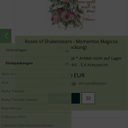
Roses of Shakespeare - Momentos Magicos
(Stickpackung)
Stickvorlagen
Lieferzeit:
5-14 Werktage * Artikel nicht auf Lager
Stickpackungen
Stoffart
:
Aida 14ct - 5,4 Kreuze/cm
Abris Art
42,70 EUR
Aine
inkl. 19 % MwSt. zzgl.
Versandkosten
Bothy Threads
Details
Bothy Threads Gobelin
Bree Merryn
Collection d'Art
Collection d'Art Kreuzstichkissen