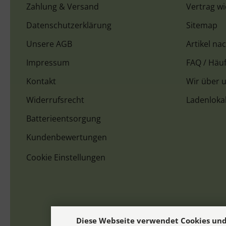
Zahlung & Versand
Vertrag w
Datenschutzerklärung
Sitemap
Unsere AGB
Artikel na
Impressum
FAQ / Häuf
Kontakt
Wir über 
Widerrufsrecht
Ladenloka
Batterieentsorgung
Kundenbewertungen
Cookie Einstellungen
Diese Webseite verwendet Cookies und