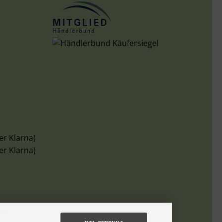
g
er Klarna)
er Klarna)
len