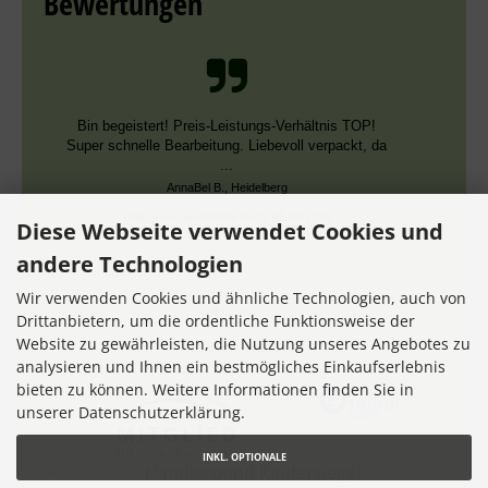
Bewertungen
Bin begeistert! Preis-Leistungs-Verhältnis TOP!
Super schnelle Bearbeitung. Liebevoll verpackt, da
...
AnnaBel B., Heidelberg
Datum der Veröffentlichung: 05.08.2026
Diese Webseite verwendet Cookies und
Datum der Kauferfahrung: 16.07.2026
andere Technologien
Wir verwenden Cookies und ähnliche Technologien, auch von
Drittanbietern, um die ordentliche Funktionsweise der
Website zu gewährleisten, die Nutzung unseres Angebotes zu
7,356 Bewertungen
analysieren und Ihnen ein bestmögliches Einkaufserlebnis
bieten zu können. Weitere Informationen finden Sie in
unserer Datenschutzerklärung.
INKL. OPTIONALE