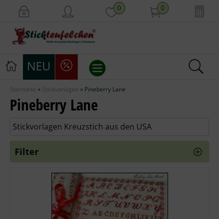
0
0
NEU
Startseite
»
Stickvorlagen
»
Pineberry Lane
Stickvorlagen
Pineberry Lane
Stickpackungen
Stickvorlagen Kreuzstich aus den USA
Stickgarne
Filter
Stoffe
Mill Hill Beads