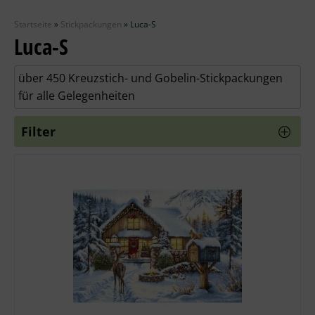
Zubehör
Startseite
»
Stickpackungen
»
Luca-S
Wolle
Luca-S
Stricknadeln
über 450 Kreuzstich- und Gobelin-Stickpackungen
für alle Gelegenheiten
Knüpfpackungen
Filter
Ausverkauf