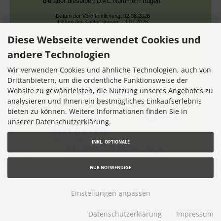
die aber dieselben DMC Nummern trugen.
Datum der Veröffentlichung: 02.08.2026
Datum der Kauferfahrung: 13.07.2026
Diese Webseite verwendet Cookies und
andere Technologien
Wir verwenden Cookies und ähnliche Technologien, auch von
Drittanbietern, um die ordentliche Funktionsweise der
Website zu gewährleisten, die Nutzung unseres Angebotes zu
7,355 Bewertungen
analysieren und Ihnen ein bestmögliches Einkaufserlebnis
bieten zu können. Weitere Informationen finden Sie in
unserer Datenschutzerklärung.
INKL. OPTIONALE
NUR NOTWENDIGE
* gilt für Lieferungen innerhalb Deutschlands, Lieferzeiten für
andere Länder entnehmen Sie bitte dem Link
Lieferzeit
Einstellungen anpassen
Stickteufelchen - Sticken im Kreuzstich © 2026 |
Ihren eShop
Datenschutzerklärung
Impressum
gibt es bei
Werner Consulting