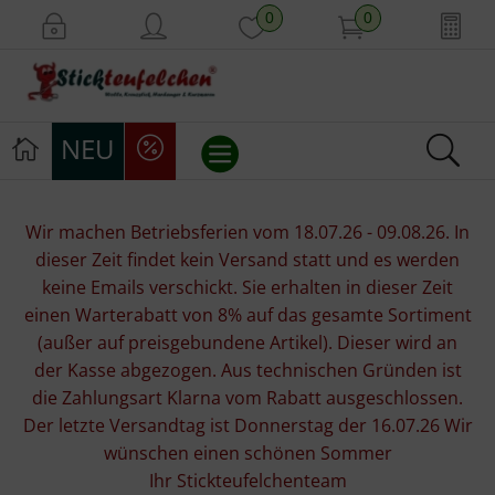
0
0
NEU
Stickvorlagen
Wir machen Betriebsferien vom 18.07.26 - 09.08.26. In
dieser Zeit findet kein Versand statt und es werden
Stickpackungen
keine Emails verschickt. Sie erhalten in dieser Zeit
einen Warterabatt von 8% auf das gesamte Sortiment
Stickgarne
(außer auf preisgebundene Artikel). Dieser wird an
der Kasse abgezogen. Aus technischen Gründen ist
Stoffe
die Zahlungsart Klarna vom Rabatt ausgeschlossen.
Der letzte Versandtag ist Donnerstag der 16.07.26 Wir
Mill Hill Beads
wünschen einen schönen Sommer
Ihr Stickteufelchenteam