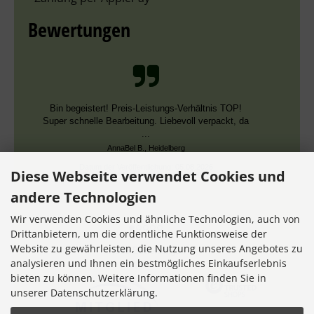
Bewertungen
Bin begeistert! Preis-Leistungs-Verhältnis TOP!
Super schnelle Bearbeitung. Liebevoll verpackt, da
...
AnnaBel B., Heidelberg
Datum der Veröffentlichung: 05.08.2026
Diese Webseite verwendet Cookies und
Datum der Kauferfahrung: 16.07.2026
andere Technologien
Wir verwenden Cookies und ähnliche Technologien, auch von
Drittanbietern, um die ordentliche Funktionsweise der
Website zu gewährleisten, die Nutzung unseres Angebotes zu
7,355 Bewertungen
analysieren und Ihnen ein bestmögliches Einkaufserlebnis
bieten zu können. Weitere Informationen finden Sie in
unserer Datenschutzerklärung.