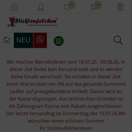
0
0
NEU
Stickvorlagen
Wir machen Betriebsferien vom 18.07.26 - 09.08.26. In
dieser Zeit findet kein Versand statt und es werden
Stickpackungen
keine Emails verschickt. Sie erhalten in dieser Zeit
einen Warterabatt von 8% auf das gesamte Sortiment
Stickgarne
(außer auf preisgebundene Artikel). Dieser wird an
der Kasse abgezogen. Aus technischen Gründen ist
Stoffe
die Zahlungsart Klarna vom Rabatt ausgeschlossen.
Der letzte Versandtag ist Donnerstag der 16.07.26 Wir
Mill Hill Beads
wünschen einen schönen Sommer
Ihr Stickteufelchenteam