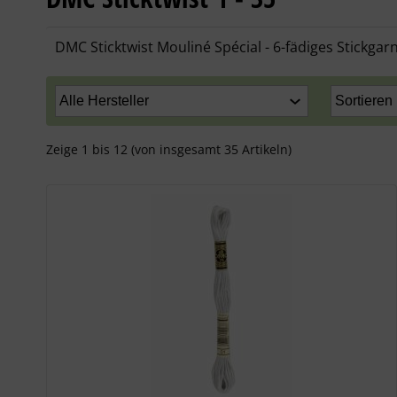
DMC Sticktwist Mouliné Spécial - 6-fädiges Stickga
Zeige
1
bis
12
(von insgesamt
35
Artikeln)