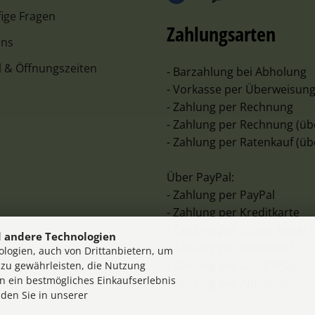
ige Fragen
Zahlungsarten
uns
l & Öffnungszeiten
- Barzahlung bei Abholung
- Vorkasse per Überweisun
- Zahlung per Rechnung
- Zahlung per Rechnung (üb
- Zahlung per Ratenkauf (üb
Über PayPal:
- Zahlung per PayPal
- Zahlung per Kreditkarte
- Zahlung per Später bezah
 andere Technologien
- Zahlung per Ratenkauf
logien, auch von Drittanbietern, um
- Zahlung per GooglePay
 zu gewährleisten, die Nutzung
n ein bestmögliches Einkaufserlebnis
- Zahlung per ApplePay
nden Sie in unserer