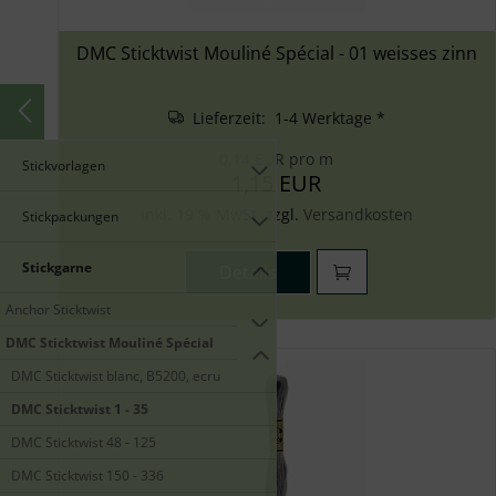
DMC Sticktwist Mouliné Spécial - 01 weisses zinn
Lieferzeit: 1-4 Werktage *
0,14 EUR pro m
Stickvorlagen
1,15 EUR
inkl. 19 % MwSt. zzgl.
Versandkosten
Stickpackungen
Stickgarne
Details
Anchor Sticktwist
DMC Sticktwist Mouliné Spécial
DMC Sticktwist blanc, B5200, ecru
DMC Sticktwist 1 - 35
DMC Sticktwist 48 - 125
DMC Sticktwist 150 - 336