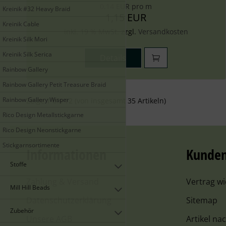
0,14 EUR pro m
Kreinik #32 Heavy Braid
1,15 EUR
Kreinik Cable
inkl. 19 % MwSt. zzgl.
Versandkosten
Kreinik Silk Mori
Kreinik Silk Serica
Details
Rainbow Gallery
Rainbow Gallery Petit Treasure Braid
Rainbow Gallery Wisper
Zeige
1
bis
12
(von insgesamt
35
Artikeln)
Rico Design Metallstickgarne
Rico Design Neonstickgarne
Stickgarnsortimente
Informationen
Kunden
Stoffe
Zahlung & Versand
Vertrag w
Mill Hill Beads
Datenschutzerklärung
Sitemap
Zubehör
Unsere AGB
Artikel na