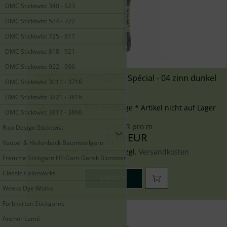
DMC Sticktwist 340 - 523
DMC Sticktwist 524 - 722
DMC Sticktwist 725 - 817
DMC Sticktwist 818 - 921
DMC Sticktwist 922 - 996
DMC Sticktwist Mouliné Spécial - 04 zinn dunkel
DMC Sticktwist 3011 - 3716
DMC Sticktwist 3721 - 3816
Lieferzeit:
5-14 Werktage * Artikel nicht auf Lager
DMC Sticktwist 3817 - 3866
0,14 EUR pro m
Rico Design Sticktwist
1,15 EUR
Vaupel & Heilenbeck Baumwollgarn
inkl. 19 % MwSt. zzgl.
Versandkosten
Fremme Stickgarn HF-Garn Dansk Blomstergarn
Classic Colorworks
Details
Weeks Dye Works
Farbkarten Stickgarne
Anchor Lamé