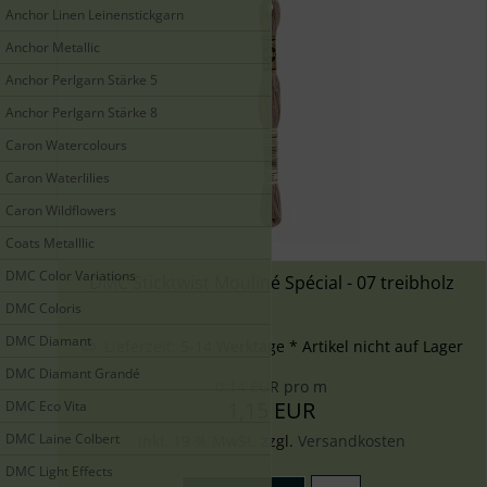
Anchor Linen Leinenstickgarn
Anchor Metallic
Anchor Perlgarn Stärke 5
Anchor Perlgarn Stärke 8
Caron Watercolours
Caron Waterlilies
Caron Wildflowers
Coats Metalllic
DMC Color Variations
DMC Sticktwist Mouliné Spécial - 07 treibholz
DMC Coloris
DMC Diamant
Lieferzeit:
5-14 Werktage * Artikel nicht auf Lager
DMC Diamant Grandé
0,14 EUR pro m
1,15 EUR
DMC Eco Vita
DMC Laine Colbert
inkl. 19 % MwSt. zzgl.
Versandkosten
DMC Light Effects