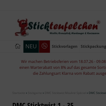
NEU
Stickvorlagen
Stickpackun
Wir machen Betriebsferien vom 18.07.26 - 09.08.2
einen Warterabatt von 8% auf das gesamte Sorti
die Zahlungsart Klarna vom Rabatt ausg
Startseite
»
Stickgarne
»
DMC Sticktwist Mouliné Spécial
»
DMC Sticktwis
DMC Sticktwist 1 - 35