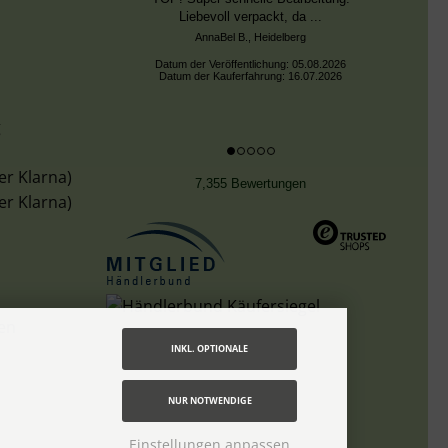
Liebevoll verpackt, da ...
AnnaBel B., Heidelberg
Datum der Veröffentlichung: 05.08.2026
Datum der Kauferfahrung: 16.07.2026
g
er Klarna)
7,355 Bewertungen
er Klarna)
len
INKL. OPTIONALE
NUR NOTWENDIGE
Einstellungen anpassen