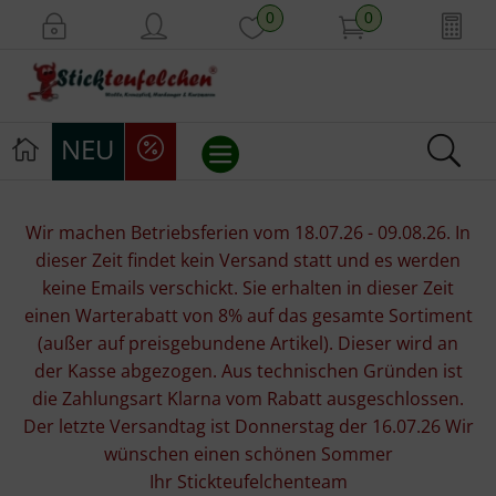
0
0
NEU
Stickvorlagen
Wir machen Betriebsferien vom 18.07.26 - 09.08.26. In
dieser Zeit findet kein Versand statt und es werden
Stickpackungen
keine Emails verschickt. Sie erhalten in dieser Zeit
einen Warterabatt von 8% auf das gesamte Sortiment
Stickgarne
(außer auf preisgebundene Artikel). Dieser wird an
der Kasse abgezogen. Aus technischen Gründen ist
Stoffe
die Zahlungsart Klarna vom Rabatt ausgeschlossen.
Der letzte Versandtag ist Donnerstag der 16.07.26 Wir
Mill Hill Beads
wünschen einen schönen Sommer
Ihr Stickteufelchenteam