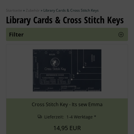
Zubehör
Startseite
»
Zubehör
»
Library Cards & Cross Stitch Keys
Wolle
Library Cards & Cross Stitch Keys
Stricknadeln
Filter
Knüpfpackungen
Ausverkauf
Cross Stitch Key - Its sew Emma
Lieferzeit: 1-4 Werktage *
14,95 EUR