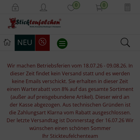
0
0
NEU
Stickvorlagen
Wir machen Betriebsferien vom 18.07.26 - 09.08.26. In
dieser Zeit findet kein Versand statt und es werden
Stickpackungen
keine Emails verschickt. Sie erhalten in dieser Zeit
einen Warterabatt von 8% auf das gesamte Sortiment
Stickgarne
(außer auf preisgebundene Artikel). Dieser wird an
der Kasse abgezogen. Aus technischen Gründen ist
Stoffe
die Zahlungsart Klarna vom Rabatt ausgeschlossen.
Der letzte Versandtag ist Donnerstag der 16.07.26 Wir
Mill Hill Beads
wünschen einen schönen Sommer
Ihr Stickteufelchenteam