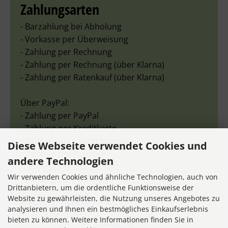
Zahlungsarten
- Barzahlung bei Abholung
- Vorkasse per Überweisung
- Zahlung per Rechnung
- Zahlung per Rechnung (über Klarna)
- Zahlung per Ratenkauf (über Klarna)
Über PayPal:
- Zahlung per PayPal
- Zahlung per Kreditkarte
- Zahlung per Später bezahlen
Diese Webseite verwendet Cookies und
- Zahlung per Ratenkauf
andere Technologien
- Zahlung per GooglePay
Wir verwenden Cookies und ähnliche Technologien, auch von
- Zahlung per ApplePay
Drittanbietern, um die ordentliche Funktionsweise der
Bewertungen
Website zu gewährleisten, die Nutzung unseres Angebotes zu
analysieren und Ihnen ein bestmögliches Einkaufserlebnis
bieten zu können. Weitere Informationen finden Sie in