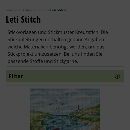
Zubehör
Startseite
»
Stickvorlagen
»
Leti Stitch
Wolle
Leti Stitch
Stricknadeln
Stickvorlagen und Stickmuster Kreuzstich. Die
Stickanleitungen enthalten genaue Angaben
Knüpfpackungen
welche Materialien benötigt werden, um das
Stickprojekt umzusetzen. Bei uns finden Sie
Ausverkauf
passende Stoffe und Stickgarne.
Filter