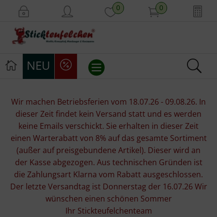
0
0
NEU
Stickvorlagen
Wir machen Betriebsferien vom 18.07.26 - 09.08.26. In
dieser Zeit findet kein Versand statt und es werden
Stickpackungen
keine Emails verschickt. Sie erhalten in dieser Zeit
einen Warterabatt von 8% auf das gesamte Sortiment
Stickgarne
(außer auf preisgebundene Artikel). Dieser wird an
der Kasse abgezogen. Aus technischen Gründen ist
Stoffe
die Zahlungsart Klarna vom Rabatt ausgeschlossen.
Der letzte Versandtag ist Donnerstag der 16.07.26 Wir
Mill Hill Beads
wünschen einen schönen Sommer
Ihr Stickteufelchenteam