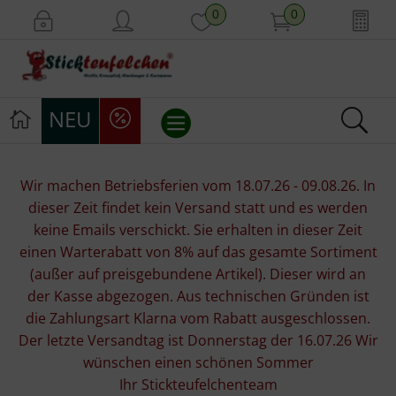
0
0
NEU
Stickvorlagen
Wir machen Betriebsferien vom 18.07.26 - 09.08.26. In
dieser Zeit findet kein Versand statt und es werden
Stickpackungen
keine Emails verschickt. Sie erhalten in dieser Zeit
einen Warterabatt von 8% auf das gesamte Sortiment
Stickgarne
(außer auf preisgebundene Artikel). Dieser wird an
der Kasse abgezogen. Aus technischen Gründen ist
Stoffe
die Zahlungsart Klarna vom Rabatt ausgeschlossen.
Der letzte Versandtag ist Donnerstag der 16.07.26 Wir
Mill Hill Beads
wünschen einen schönen Sommer
Ihr Stickteufelchenteam