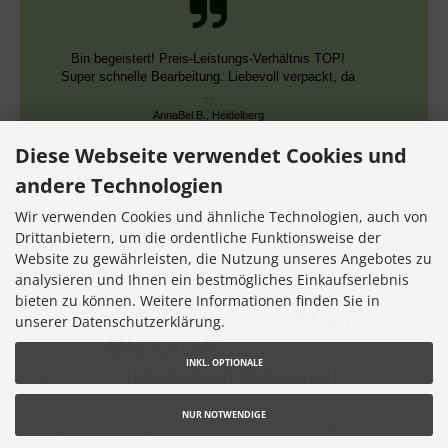
Schnelle Bearbeitung, nur leider falsche Farben,
die aber dieselben DMC Nummern trugen.
Datum der Veröffentlichung: 02.08.2026
Datum der Kauferfahrung: 13.07.2026
Diese Webseite verwendet Cookies und
andere Technologien
Wir verwenden Cookies und ähnliche Technologien, auch von
Drittanbietern, um die ordentliche Funktionsweise der
Website zu gewährleisten, die Nutzung unseres Angebotes zu
7,356 Bewertungen
analysieren und Ihnen ein bestmögliches Einkaufserlebnis
bieten zu können. Weitere Informationen finden Sie in
unserer Datenschutzerklärung.
INKL. OPTIONALE
NUR NOTWENDIGE
* gilt für Lieferungen innerhalb Deutschlands, Lieferzeiten für
andere Länder entnehmen Sie bitte dem Link
Lieferzeit