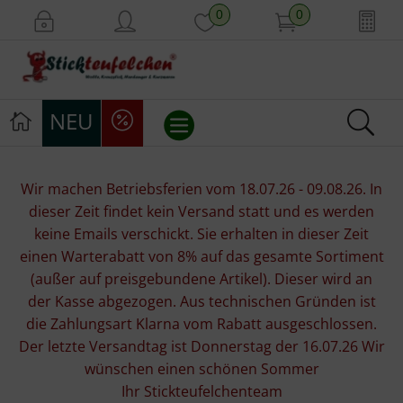
0
0
NEU
Stickvorlagen
Wir machen Betriebsferien vom 18.07.26 - 09.08.26. In
dieser Zeit findet kein Versand statt und es werden
Stickpackungen
keine Emails verschickt. Sie erhalten in dieser Zeit
einen Warterabatt von 8% auf das gesamte Sortiment
Stickgarne
(außer auf preisgebundene Artikel). Dieser wird an
der Kasse abgezogen. Aus technischen Gründen ist
Stoffe
die Zahlungsart Klarna vom Rabatt ausgeschlossen.
Der letzte Versandtag ist Donnerstag der 16.07.26 Wir
Mill Hill Beads
wünschen einen schönen Sommer
Ihr Stickteufelchenteam