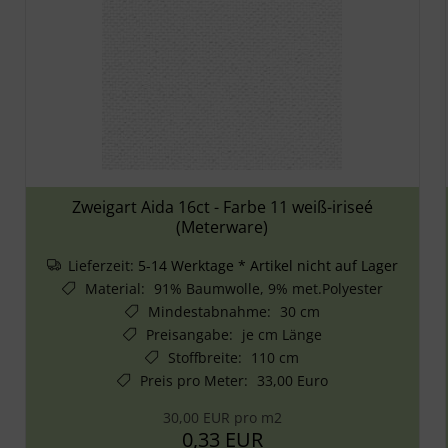
Zweigart Aida 16ct - Farbe 11 weiß-iriseé
(Meterware)
Lieferzeit:
5-14 Werktage * Artikel nicht auf Lager
Material
:
91% Baumwolle, 9% met.Polyester
Mindestabnahme
:
30 cm
Preisangabe
:
je cm Länge
Stoffbreite
:
110 cm
Preis pro Meter
:
33,00 Euro
30,00 EUR pro m2
0,33 EUR