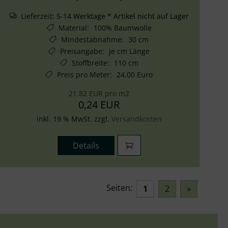
Lieferzeit:
5-14 Werktage * Artikel nicht auf Lager
Material
:
100% Baumwolle
Mindestabnahme
:
30 cm
Preisangabe
:
je cm Länge
Stoffbreite
:
110 cm
Preis pro Meter
:
24,00 Euro
21,82 EUR pro m2
0,24 EUR
inkl. 19 % MwSt. zzgl.
Versandkosten
Details
Seiten:
1
2
»