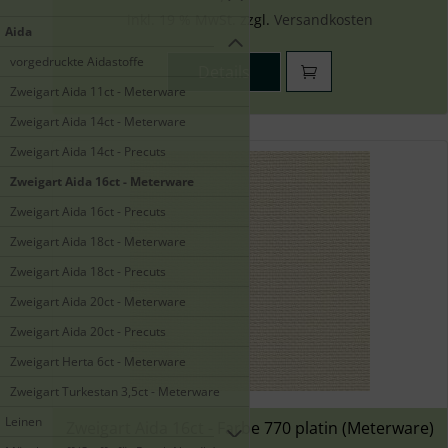
inkl. 19 % MwSt. zzgl.
Versandkosten
Aida
vorgedruckte Aidastoffe
Details
Zweigart Aida 11ct - Meterware
Zweigart Aida 14ct - Meterware
Zweigart Aida 14ct - Precuts
Zweigart Aida 16ct - Meterware
Zweigart Aida 16ct - Precuts
Zweigart Aida 18ct - Meterware
Zweigart Aida 18ct - Precuts
Zweigart Aida 20ct - Meterware
Zweigart Aida 20ct - Precuts
Zweigart Herta 6ct - Meterware
Zweigart Turkestan 3,5ct - Meterware
Leinen
Zweigart Aida 16ct - Farbe 770 platin (Meterware)