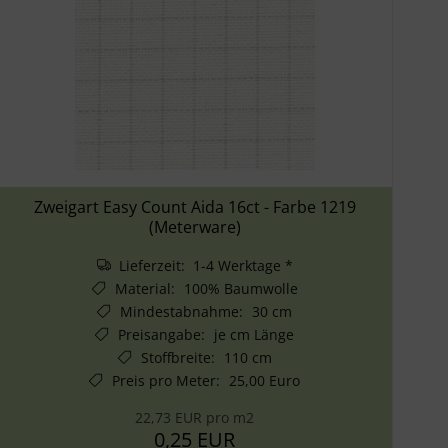
Zweigart Easy Count Aida 16ct - Farbe 1219
(Meterware)
Lieferzeit: 1-4 Werktage *
Material
:
100% Baumwolle
Mindestabnahme
:
30 cm
Preisangabe
:
je cm Länge
Stoffbreite
:
110 cm
Preis pro Meter
:
25,00 Euro
22,73 EUR pro m2
0,25 EUR