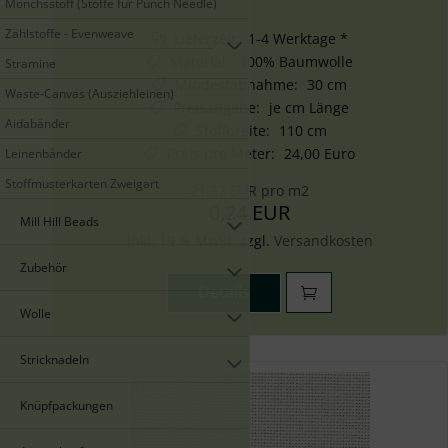
Mönchsstoff (Stoffe für Punch Needle)
Zählstoffe - Evenweave
Lieferzeit: 1-4 Werktage *
Material
:
100% Baumwolle
Stramine
Mindestabnahme
:
30 cm
Waste-Canvas (Ausziehleinen)
Preisangabe
:
je cm Länge
Aidabänder
Stoffbreite
:
110 cm
Preis pro Meter
:
24,00 Euro
Leinenbänder
Stoffmusterkarten Zweigart
21,82 EUR pro m2
0,24 EUR
Mill Hill Beads
inkl. 19 % MwSt. zzgl.
Versandkosten
Zubehör
Details
Wolle
Stricknadeln
Knüpfpackungen