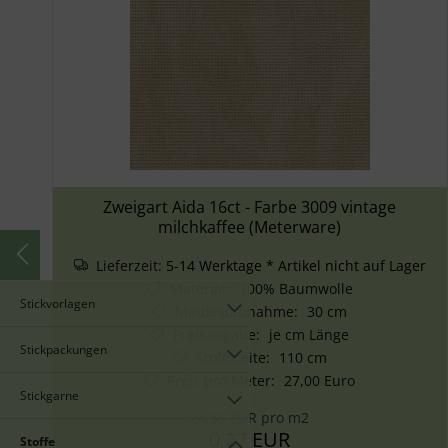
Zweigart Aida 16ct - Farbe 3009 vintage
milchkaffee (Meterware)
Lieferzeit:
5-14 Werktage * Artikel nicht auf Lager
Material
:
100% Baumwolle
Stickvorlagen
Mindestabnahme
:
30 cm
Preisangabe
:
je cm Länge
Stickpackungen
Stoffbreite
:
110 cm
Preis pro Meter
:
27,00 Euro
Stickgarne
24,55 EUR pro m2
0,27 EUR
Stoffe