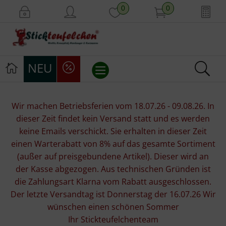
0
0
NEU
Stickvorlagen
Wir machen Betriebsferien vom 18.07.26 - 09.08.26. In
dieser Zeit findet kein Versand statt und es werden
Stickpackungen
keine Emails verschickt. Sie erhalten in dieser Zeit
einen Warterabatt von 8% auf das gesamte Sortiment
Stickgarne
(außer auf preisgebundene Artikel). Dieser wird an
der Kasse abgezogen. Aus technischen Gründen ist
Stoffe
die Zahlungsart Klarna vom Rabatt ausgeschlossen.
Der letzte Versandtag ist Donnerstag der 16.07.26 Wir
Mill Hill Beads
wünschen einen schönen Sommer
Ihr Stickteufelchenteam