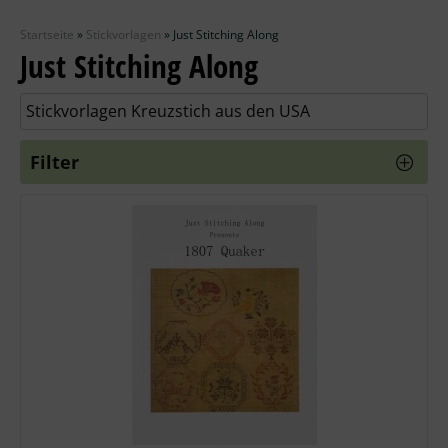
Zubehör
Startseite
»
Stickvorlagen
»
Just Stitching Along
Wolle
Just Stitching Along
Stricknadeln
Stickvorlagen Kreuzstich aus den USA
Knüpfpackungen
Filter
Ausverkauf