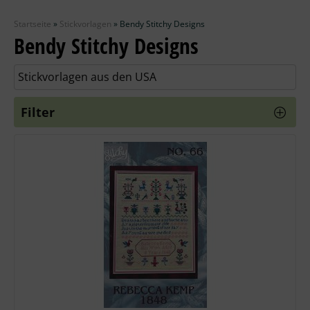
Zubehör
Startseite
»
Stickvorlagen
»
Bendy Stitchy Designs
Wolle
Bendy Stitchy Designs
Stricknadeln
Stickvorlagen aus den USA
Knüpfpackungen
Filter
Ausverkauf