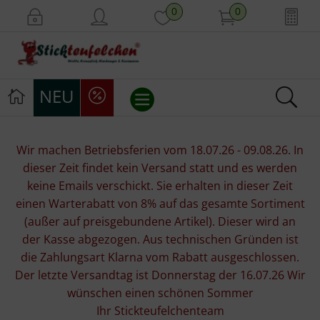
0
0
NEU
Stickvorlagen
Wir machen Betriebsferien vom 18.07.26 - 09.08.26. In
dieser Zeit findet kein Versand statt und es werden
Stickpackungen
keine Emails verschickt. Sie erhalten in dieser Zeit
einen Warterabatt von 8% auf das gesamte Sortiment
Stickgarne
(außer auf preisgebundene Artikel). Dieser wird an
der Kasse abgezogen. Aus technischen Gründen ist
Stoffe
die Zahlungsart Klarna vom Rabatt ausgeschlossen.
Der letzte Versandtag ist Donnerstag der 16.07.26 Wir
Mill Hill Beads
wünschen einen schönen Sommer
Ihr Stickteufelchenteam