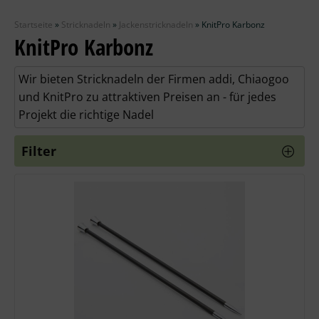
Zubehör
Startseite
»
Stricknadeln
»
Jackenstricknadeln
»
KnitPro Karbonz
Wolle
KnitPro Karbonz
Stricknadeln
Wir bieten Stricknadeln der Firmen addi, Chiaogoo
und KnitPro zu attraktiven Preisen an - für jedes
Knüpfpackungen
Projekt die richtige Nadel
Ausverkauf
Filter