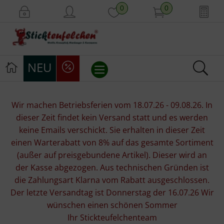
0
0
NEU
Stickvorlagen
Wir machen Betriebsferien vom 18.07.26 - 09.08.26. In
dieser Zeit findet kein Versand statt und es werden
Stickpackungen
keine Emails verschickt. Sie erhalten in dieser Zeit
einen Warterabatt von 8% auf das gesamte Sortiment
Stickgarne
(außer auf preisgebundene Artikel). Dieser wird an
der Kasse abgezogen. Aus technischen Gründen ist
Stoffe
die Zahlungsart Klarna vom Rabatt ausgeschlossen.
Der letzte Versandtag ist Donnerstag der 16.07.26 Wir
Mill Hill Beads
wünschen einen schönen Sommer
Ihr Stickteufelchenteam