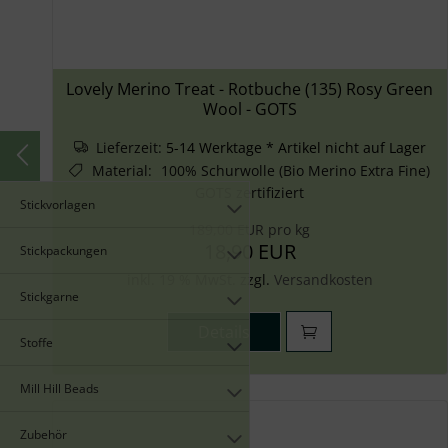
Lovely Merino Treat - Rotbuche (135) Rosy Green
Wool - GOTS
Lieferzeit:
5-14 Werktage * Artikel nicht auf Lager
Material
:
100% Schurwolle (Bio Merino Extra Fine)
GOTS zertifiziert
Stickvorlagen
189,00 EUR pro kg
18,90 EUR
Stickpackungen
inkl. 19 % MwSt. zzgl.
Versandkosten
Stickgarne
Details
Stoffe
Mill Hill Beads
Zubehör