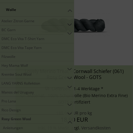
Wolle
Atelier Zitron Garne
BC Garn
DMC Eco Vita T-Shirt Yarn
DMC Eco Vita Tape Yarn
Filzwolle
Hey Mama Wolf
Lovely Merino Treat - Cornwall Schiefer (061)
Kremke Soul Wool
Rosy Green Wool - GOTS
LANG YARNS Kollektion
Lieferzeit: 1-4 Werktage *
Manos del Uruguay
Material
:
100% Schurwolle (Bio Merino Extra Fine)
Pro Lana
GOTS zertifiziert
Rico Design
189,00 EUR pro kg
18,90 EUR
Rosy Green Wool
inkl. 19 % MwSt. zzgl.
Versandkosten
Anleitungen