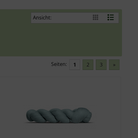
Ansicht:
Seiten:
1
2
3
»