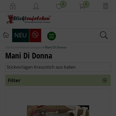
0
0
NEU
Startseite
»
Stickvorlagen
»
Mani Di Donna
Stickvorlagen
Mani Di Donna
Stickpackungen
Stickvorlagen Kreuzstich aus Italien
Stickgarne
Filter
Stoffe
Mill Hill Beads