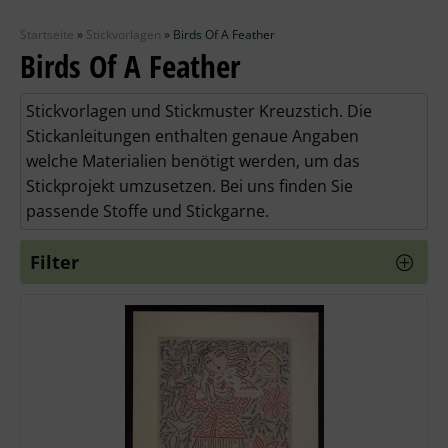
Zubehör
Startseite
»
Stickvorlagen
»
Birds Of A Feather
Wolle
Birds Of A Feather
Stricknadeln
Stickvorlagen und Stickmuster Kreuzstich. Die
Stickanleitungen enthalten genaue Angaben
Knüpfpackungen
welche Materialien benötigt werden, um das
Stickprojekt umzusetzen. Bei uns finden Sie
Ausverkauf
passende Stoffe und Stickgarne.
Filter