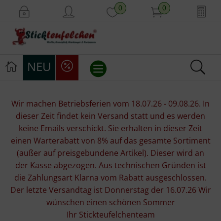
0
0
NEU
Stickvorlagen
Wir machen Betriebsferien vom 18.07.26 - 09.08.26. In
dieser Zeit findet kein Versand statt und es werden
Stickpackungen
keine Emails verschickt. Sie erhalten in dieser Zeit
einen Warterabatt von 8% auf das gesamte Sortiment
Stickgarne
(außer auf preisgebundene Artikel). Dieser wird an
der Kasse abgezogen. Aus technischen Gründen ist
Stoffe
die Zahlungsart Klarna vom Rabatt ausgeschlossen.
Der letzte Versandtag ist Donnerstag der 16.07.26 Wir
Mill Hill Beads
wünschen einen schönen Sommer
Ihr Stickteufelchenteam