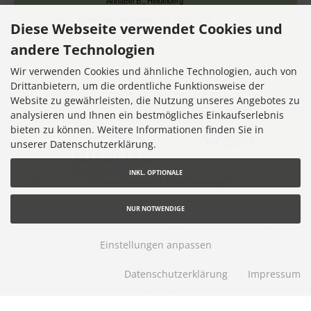
Datum der Kauferfahrung: 13.07.2026
Diese Webseite verwendet Cookies und
andere Technologien
Wir verwenden Cookies und ähnliche Technologien, auch von
Drittanbietern, um die ordentliche Funktionsweise der
Website zu gewährleisten, die Nutzung unseres Angebotes zu
7,355 Bewertungen
analysieren und Ihnen ein bestmögliches Einkaufserlebnis
bieten zu können. Weitere Informationen finden Sie in
unserer Datenschutzerklärung.
INKL. OPTIONALE
NUR NOTWENDIGE
* gilt für Lieferungen innerhalb Deutschlands, Lieferzeiten für
andere Länder entnehmen Sie bitte dem Link
Lieferzeit
Einstellungen anpassen
Stickteufelchen - Sticken im Kreuzstich © 2026 |
Ihren eShop
Datenschutzerklärung
Impressum
gibt es bei
Werner Consulting
Parse Time: 0.271s