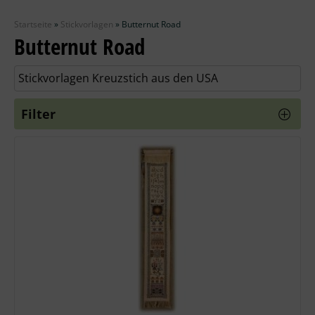
Zubehör
Startseite
»
Stickvorlagen
»
Butternut Road
Wolle
Butternut Road
Stricknadeln
Stickvorlagen Kreuzstich aus den USA
Knüpfpackungen
Filter
Ausverkauf