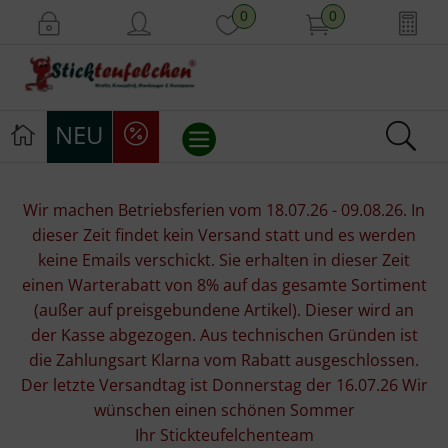
0
0
NEU
Stickvorlagen
Wir machen Betriebsferien vom 18.07.26 - 09.08.26. In
dieser Zeit findet kein Versand statt und es werden
Stickpackungen
keine Emails verschickt. Sie erhalten in dieser Zeit
einen Warterabatt von 8% auf das gesamte Sortiment
Stickgarne
(außer auf preisgebundene Artikel). Dieser wird an
der Kasse abgezogen. Aus technischen Gründen ist
Stoffe
die Zahlungsart Klarna vom Rabatt ausgeschlossen.
Der letzte Versandtag ist Donnerstag der 16.07.26 Wir
Mill Hill Beads
wünschen einen schönen Sommer
Ihr Stickteufelchenteam