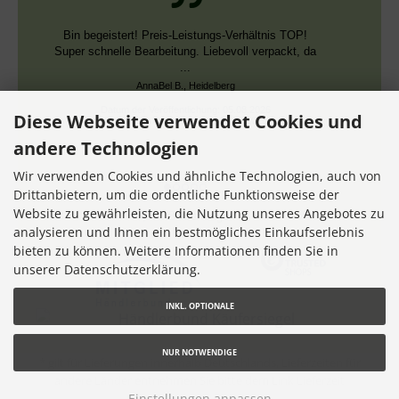
Schnelle Bearbeitung, nur leider falsche Farben,
die aber dieselben DMC Nummern trugen.
Datum der Veröffentlichung: 02.08.2026
Datum der Kauferfahrung: 13.07.2026
Diese Webseite verwendet Cookies und
andere Technologien
Wir verwenden Cookies und ähnliche Technologien, auch von
Drittanbietern, um die ordentliche Funktionsweise der
Website zu gewährleisten, die Nutzung unseres Angebotes zu
7,355 Bewertungen
analysieren und Ihnen ein bestmögliches Einkaufserlebnis
bieten zu können. Weitere Informationen finden Sie in
unserer Datenschutzerklärung.
INKL. OPTIONALE
NUR NOTWENDIGE
* gilt für Lieferungen innerhalb Deutschlands, Lieferzeiten für
andere Länder entnehmen Sie bitte dem Link
Lieferzeit
Einstellungen anpassen