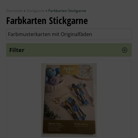
Zubehör
Startseite
»
Stickgarne
»
Farbkarten Stickgarne
Wolle
Farbkarten Stickgarne
Stricknadeln
Farbmusterkarten mit Originalfäden
Knüpfpackungen
Filter
Ausverkauf