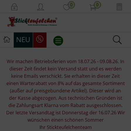
0
0
NEU
Stickvorlagen
Wir machen Betriebsferien vom 18.07.26 - 09.08.26. In
dieser Zeit findet kein Versand statt und es werden
Stickpackungen
keine Emails verschickt. Sie erhalten in dieser Zeit
einen Warterabatt von 8% auf das gesamte Sortiment
Stickgarne
(außer auf preisgebundene Artikel). Dieser wird an
der Kasse abgezogen. Aus technischen Gründen ist
Stoffe
die Zahlungsart Klarna vom Rabatt ausgeschlossen.
Der letzte Versandtag ist Donnerstag der 16.07.26 Wir
Mill Hill Beads
wünschen einen schönen Sommer
Ihr Stickteufelchenteam