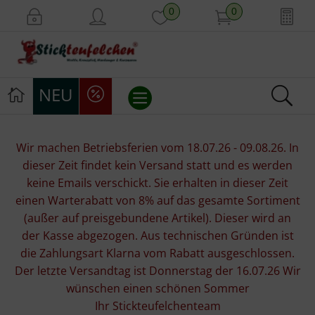
0
0
NEU
Stickvorlagen
Wir machen Betriebsferien vom 18.07.26 - 09.08.26. In
dieser Zeit findet kein Versand statt und es werden
Stickpackungen
keine Emails verschickt. Sie erhalten in dieser Zeit
einen Warterabatt von 8% auf das gesamte Sortiment
Stickgarne
(außer auf preisgebundene Artikel). Dieser wird an
der Kasse abgezogen. Aus technischen Gründen ist
Stoffe
die Zahlungsart Klarna vom Rabatt ausgeschlossen.
Der letzte Versandtag ist Donnerstag der 16.07.26 Wir
Mill Hill Beads
wünschen einen schönen Sommer
Ihr Stickteufelchenteam