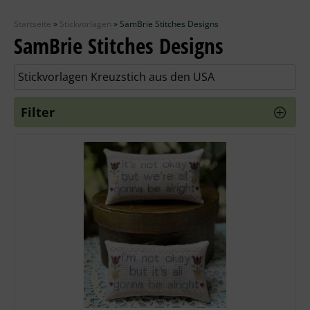
Zubehör
Startseite
»
Stickvorlagen
»
SamBrie Stitches Designs
Wolle
SamBrie Stitches Designs
Stricknadeln
Stickvorlagen Kreuzstich aus den USA
Knüpfpackungen
Filter
Ausverkauf