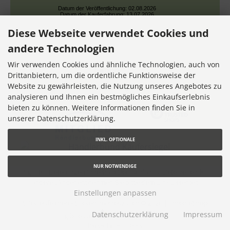
Datum der Veröffentlichung: 02.08.2026
Datum der Kauferfahrung: 13.07.2026
Diese Webseite verwendet Cookies und
andere Technologien
Wir verwenden Cookies und ähnliche Technologien, auch von
Drittanbietern, um die ordentliche Funktionsweise der
Website zu gewährleisten, die Nutzung unseres Angebotes zu
7,355 Bewertungen
analysieren und Ihnen ein bestmögliches Einkaufserlebnis
bieten zu können. Weitere Informationen finden Sie in
unserer Datenschutzerklärung.
INKL. OPTIONALE
NUR NOTWENDIGE
* gilt für Lieferungen innerhalb Deutschlands, Lieferzeiten für
andere Länder entnehmen Sie bitte dem Link
Lieferzeit
Einstellungen anpassen
Stickteufelchen - Sticken im Kreuzstich © 2026 |
Ihren eShop
Datenschutzerklärung
Impressum
gibt es bei
Werner Consulting
Parse Time: 0.488s