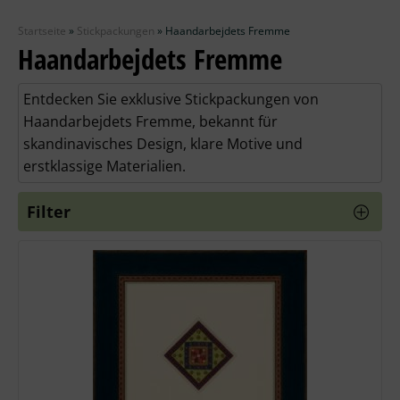
Zubehör
Startseite
»
Stickpackungen
»
Haandarbejdets Fremme
Wolle
Haandarbejdets Fremme
Stricknadeln
Entdecken Sie exklusive Stickpackungen von
Haandarbejdets Fremme, bekannt für
Knüpfpackungen
skandinavisches Design, klare Motive und
erstklassige Materialien.
Ausverkauf
Filter