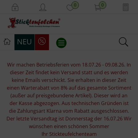
0
0
NEU
Stickvorlagen
Wir machen Betriebsferien vom 18.07.26 - 09.08.26. In
dieser Zeit findet kein Versand statt und es werden
Stickpackungen
keine Emails verschickt. Sie erhalten in dieser Zeit
einen Warterabatt von 8% auf das gesamte Sortiment
Stickgarne
(außer auf preisgebundene Artikel). Dieser wird an
der Kasse abgezogen. Aus technischen Gründen ist
Stoffe
die Zahlungsart Klarna vom Rabatt ausgeschlossen.
Der letzte Versandtag ist Donnerstag der 16.07.26 Wir
Mill Hill Beads
wünschen einen schönen Sommer
Ihr Stickteufelchenteam