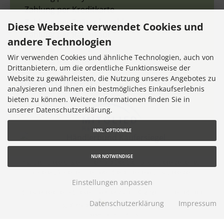
- Zahlung per Kreditkarte
- Zahlung per Später bezahlen
Diese Webseite verwendet Cookies und
- Zahlung per Ratenkauf
andere Technologien
- Zahlung per GooglePay
Wir verwenden Cookies und ähnliche Technologien, auch von
- Zahlung per ApplePay
Drittanbietern, um die ordentliche Funktionsweise der
Bewertungen
Website zu gewährleisten, die Nutzung unseres Angebotes zu
analysieren und Ihnen ein bestmögliches Einkaufserlebnis
bieten zu können. Weitere Informationen finden Sie in
unserer Datenschutzerklärung.
INKL. OPTIONALE
NUR NOTWENDIGE
* gilt für Lieferungen innerhalb Deutschlands, Lieferzeiten für
andere Länder entnehmen Sie bitte dem Link
Lieferzeit
Einstellungen anpassen
Stickteufelchen - Sticken im Kreuzstich © 2026 |
Ihren eShop
Datenschutzerklärung
Impressum
gibt es bei
Werner Consulting
Parse Time: 0.300s