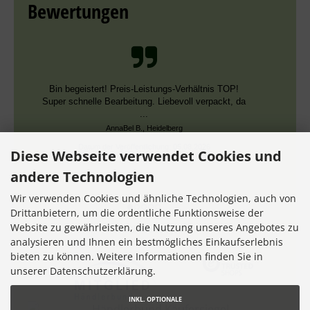
Bewertungen
Bin begeistert! Preis-Leistungs-Verhältnis TOP!
Super schnelle Bearbeitung. Liebevoll verpackt, da
...
AnnaBel B., Heidelberg
Datum der Veröffentlichung: 05.08.2026
Diese Webseite verwendet Cookies und
Datum der Kauferfahrung: 16.07.2026
andere Technologien
Wir verwenden Cookies und ähnliche Technologien, auch von
Drittanbietern, um die ordentliche Funktionsweise der
Website zu gewährleisten, die Nutzung unseres Angebotes zu
7,356 Bewertungen
analysieren und Ihnen ein bestmögliches Einkaufserlebnis
bieten zu können. Weitere Informationen finden Sie in
unserer Datenschutzerklärung.
INKL. OPTIONALE