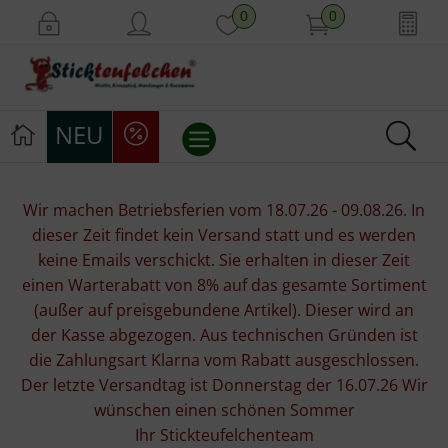
0
0
NEU
Stickvorlagen
Wir machen Betriebsferien vom 18.07.26 - 09.08.26. In
dieser Zeit findet kein Versand statt und es werden
Stickpackungen
keine Emails verschickt. Sie erhalten in dieser Zeit
einen Warterabatt von 8% auf das gesamte Sortiment
Stickgarne
(außer auf preisgebundene Artikel). Dieser wird an
der Kasse abgezogen. Aus technischen Gründen ist
Stoffe
die Zahlungsart Klarna vom Rabatt ausgeschlossen.
Der letzte Versandtag ist Donnerstag der 16.07.26 Wir
Mill Hill Beads
wünschen einen schönen Sommer
Ihr Stickteufelchenteam