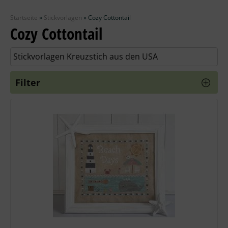
Zubehör
Startseite
»
Stickvorlagen
»
Cozy Cottontail
Wolle
Cozy Cottontail
Stricknadeln
Stickvorlagen Kreuzstich aus den USA
Knüpfpackungen
Filter
Ausverkauf