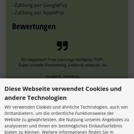
- Zahlung per GooglePay
- Zahlung per ApplePay
Bewertungen
Bin begeistert! Preis-Leistungs-Verhältnis TOP!
Super schnelle Bearbeitung. Liebevoll verpackt, da
...
AnnaBel B., Heidelberg
Datum der Veröffentlichung: 05.08.2026
Diese Webseite verwendet Cookies und
Datum der Kauferfahrung: 16.07.2026
andere Technologien
Wir verwenden Cookies und ähnliche Technologien, auch von
Drittanbietern, um die ordentliche Funktionsweise der
Website zu gewährleisten, die Nutzung unseres Angebotes zu
7,356 Bewertungen
analysieren und Ihnen ein bestmögliches Einkaufserlebnis
bieten zu können. Weitere Informationen finden Sie in