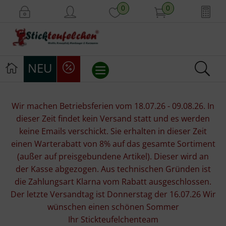
0
0
NEU
Stickvorlagen
Wir machen Betriebsferien vom 18.07.26 - 09.08.26. In
dieser Zeit findet kein Versand statt und es werden
Stickpackungen
keine Emails verschickt. Sie erhalten in dieser Zeit
einen Warterabatt von 8% auf das gesamte Sortiment
Stickgarne
(außer auf preisgebundene Artikel). Dieser wird an
der Kasse abgezogen. Aus technischen Gründen ist
Stoffe
die Zahlungsart Klarna vom Rabatt ausgeschlossen.
Der letzte Versandtag ist Donnerstag der 16.07.26 Wir
Mill Hill Beads
wünschen einen schönen Sommer
Ihr Stickteufelchenteam