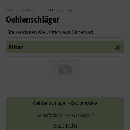
Zubehör
Startseite
»
Stickvorlagen
»
Oehlenschläger
Wolle
Oehlenschläger
Stricknadeln
Stickvorlagen Kreuzstich aus Dänemark
Knüpfpackungen
Filter
Ausverkauf
Oehlenschläger - Babymotive
Lieferzeit: 1-4 Werktage *
5,50 EUR