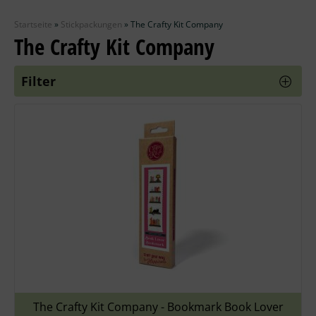
Zubehör
Startseite
»
Stickpackungen
»
The Crafty Kit Company
Wolle
The Crafty Kit Company
Stricknadeln
Filter
Knüpfpackungen
Ausverkauf
The Crafty Kit Company - Bookmark Book Lover