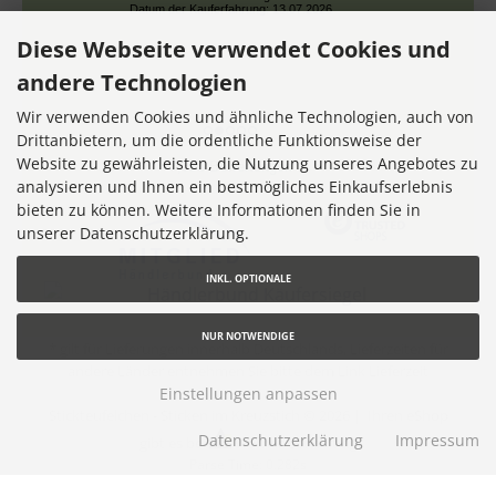
Datum der Kauferfahrung: 13.07.2026
Diese Webseite verwendet Cookies und
andere Technologien
Wir verwenden Cookies und ähnliche Technologien, auch von
Drittanbietern, um die ordentliche Funktionsweise der
Website zu gewährleisten, die Nutzung unseres Angebotes zu
7,356 Bewertungen
analysieren und Ihnen ein bestmögliches Einkaufserlebnis
bieten zu können. Weitere Informationen finden Sie in
unserer Datenschutzerklärung.
INKL. OPTIONALE
NUR NOTWENDIGE
* gilt für Lieferungen innerhalb Deutschlands, Lieferzeiten für
andere Länder entnehmen Sie bitte dem Link
Lieferzeit
Einstellungen anpassen
Stickteufelchen - Sticken im Kreuzstich © 2026 |
Ihren eShop
Datenschutzerklärung
Impressum
gibt es bei
Werner Consulting
Parse Time: 0.282s