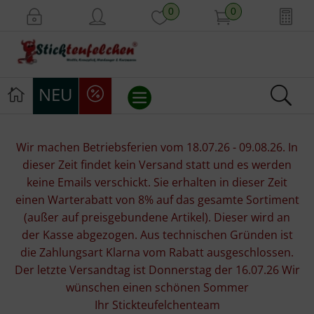
0
0
NEU
Stickvorlagen
Wir machen Betriebsferien vom 18.07.26 - 09.08.26. In
dieser Zeit findet kein Versand statt und es werden
Stickpackungen
keine Emails verschickt. Sie erhalten in dieser Zeit
einen Warterabatt von 8% auf das gesamte Sortiment
Stickgarne
(außer auf preisgebundene Artikel). Dieser wird an
der Kasse abgezogen. Aus technischen Gründen ist
Stoffe
die Zahlungsart Klarna vom Rabatt ausgeschlossen.
Der letzte Versandtag ist Donnerstag der 16.07.26 Wir
Mill Hill Beads
wünschen einen schönen Sommer
Ihr Stickteufelchenteam