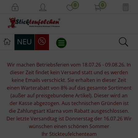
0
0
NEU
Stickvorlagen
Wir machen Betriebsferien vom 18.07.26 - 09.08.26. In
dieser Zeit findet kein Versand statt und es werden
Stickpackungen
keine Emails verschickt. Sie erhalten in dieser Zeit
einen Warterabatt von 8% auf das gesamte Sortiment
Stickgarne
(außer auf preisgebundene Artikel). Dieser wird an
der Kasse abgezogen. Aus technischen Gründen ist
Stoffe
die Zahlungsart Klarna vom Rabatt ausgeschlossen.
Der letzte Versandtag ist Donnerstag der 16.07.26 Wir
Mill Hill Beads
wünschen einen schönen Sommer
Ihr Stickteufelchenteam