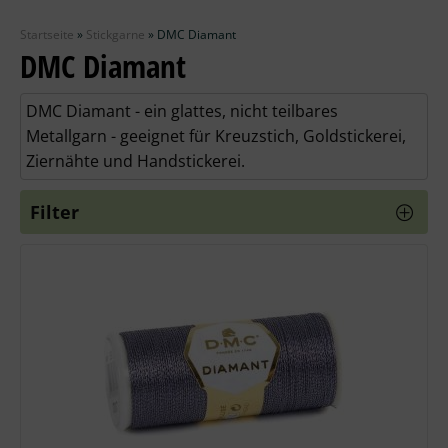
Zubehör
Startseite
»
Stickgarne
»
DMC Diamant
Wolle
DMC Diamant
Stricknadeln
DMC Diamant - ein glattes, nicht teilbares
Metallgarn - geeignet für Kreuzstich, Goldstickerei,
Knüpfpackungen
Ziernähte und Handstickerei.
Ausverkauf
Filter