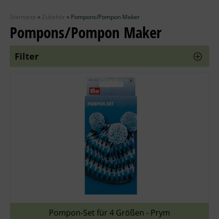
Zubehör
Startseite
»
Zubehör
»
Pompons/Pompon Maker
Wolle
Pompons/Pompon Maker
Stricknadeln
Filter
Knüpfpackungen
Ausverkauf
Pompon-Set für 4 Größen - Prym