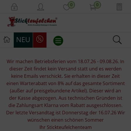
0
0
NEU
Stickvorlagen
Wir machen Betriebsferien vom 18.07.26 - 09.08.26. In
dieser Zeit findet kein Versand statt und es werden
Stickpackungen
keine Emails verschickt. Sie erhalten in dieser Zeit
einen Warterabatt von 8% auf das gesamte Sortiment
Stickgarne
(außer auf preisgebundene Artikel). Dieser wird an
der Kasse abgezogen. Aus technischen Gründen ist
Stoffe
die Zahlungsart Klarna vom Rabatt ausgeschlossen.
Der letzte Versandtag ist Donnerstag der 16.07.26 Wir
Mill Hill Beads
wünschen einen schönen Sommer
Ihr Stickteufelchenteam