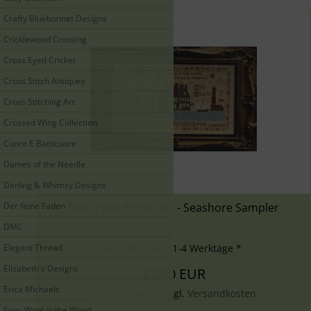
Crafty Bluebonnet Designs
Cricklewood Crossing
Cross Eyed Cricket
Cross Stitch Antiques
Cross Stitching Art
Crossed Wing Collection
Cuore E Batticuore
Dames of the Needle
Darling & Whimsy Designs
Der feine Faden
Twin Peak Primitives - Seashore Sampler
DMC
Elegant Thread
Lieferzeit: 1-4 Werktage *
Elizabeth's Designs
17,90 EUR
Erica Michaels
inkl. 7 % MwSt. zzgl.
Versandkosten
Fairy Wool in the Wood