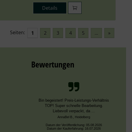
Details
Seiten:
1
2
3
4
5
...
»
Bewertungen
Schnelle Bearbeitung, nur leider falsche
Farben, die aber dieselben DMC Nummern
trugen.
Datum der Veröffentlichung: 02.08.2026
Datum der Kauferfahrung: 13.07.2026