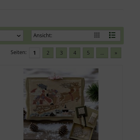
Ansicht:
Seiten:
1
2
3
4
5
...
»