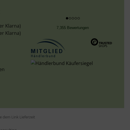
g
er Klarna)
7,355 Bewertungen
er Klarna)
len
tte dem Link
Lieferzeit