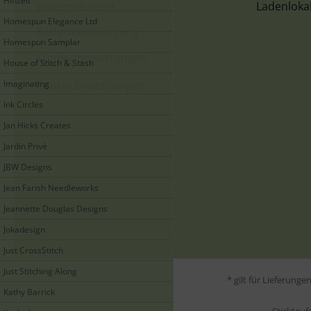
Hinzeit
Widerrufsrecht
Ladenloka
Homespun Elegance Ltd
Batterieentsorgung
Homespun Samplar
Kundenbewertungen
House of Stitch & Stash
Imaginating
Cookie Einstellungen
Ink Circles
Jan Hicks Creates
Jardin Privé
JBW Designs
Jean Farish Needleworks
Jeannette Douglas Designs
Jokadesign
Just CrossStitch
Just Stitching Along
* gilt für Lieferung
Kathy Barrick