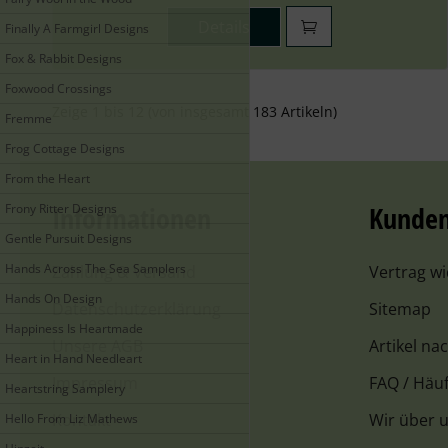
Details
Finally A Farmgirl Designs
Fox & Rabbit Designs
Foxwood Crossings
Zeige
1
bis
12
(von insgesamt
183
Artikeln)
Fremme
Frog Cottage Designs
From the Heart
Informationen
Kunden
Frony Ritter Designs
Gentle Pursuit Designs
Hands Across The Sea Samplers
Zahlung & Versand
Vertrag w
Hands On Design
Datenschutzerklärung
Sitemap
Happiness Is Heartmade
Unsere AGB
Artikel na
Heart in Hand Needleart
Impressum
FAQ / Häuf
Heartstring Samplery
Kontakt
Wir über 
Hello From Liz Mathews