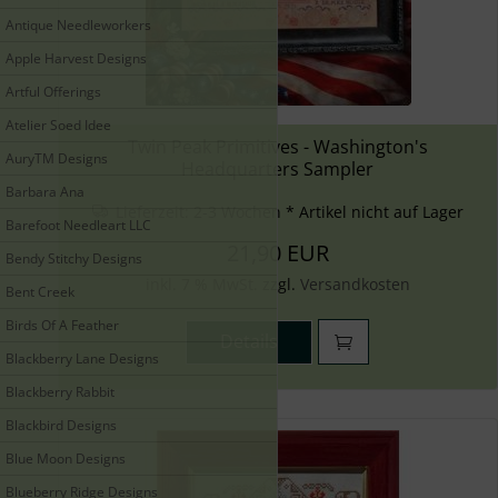
Antique Needleworkers
Apple Harvest Designs
Artful Offerings
Atelier Soed Idee
Twin Peak Primitives - Washington's
AuryTM Designs
Headquarters Sampler
Barbara Ana
Lieferzeit:
2-3 Wochen * Artikel nicht auf Lager
Barefoot Needleart LLC
21,90 EUR
Bendy Stitchy Designs
inkl. 7 % MwSt. zzgl.
Versandkosten
Bent Creek
Birds Of A Feather
Details
Blackberry Lane Designs
Blackberry Rabbit
Blackbird Designs
Blue Moon Designs
Blueberry Ridge Designs