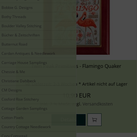
Bobbie G. Designs
Bothy Threads
Boulder Valley Stitching
Bücher & Zeitschriften
Butternut Road
Cardan Antiques & Needlework
Carriage House Samplings
Twin Peak Primitives - Flamingo Quaker
Chessie & Me
Christiane Dahlbeck
Lieferzeit:
2-3 Wochen * Artikel nicht auf Lager
CM Designs
10,90 EUR
Cosford Rise Stitchery
inkl. 7 % MwSt. zzgl.
Versandkosten
Cottage Garden Samplings
Cotton Pixels
Details
Country Cottage Needlework
Cozy Cottontail