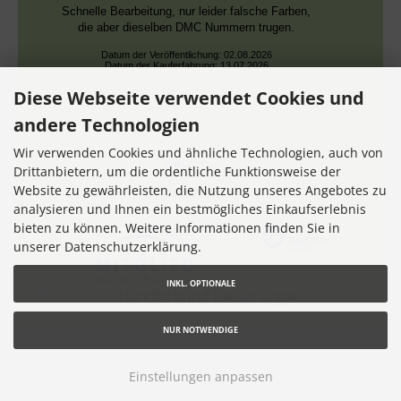
Schnelle Bearbeitung, nur leider falsche Farben,
die aber dieselben DMC Nummern trugen.
Datum der Veröffentlichung: 02.08.2026
Datum der Kauferfahrung: 13.07.2026
Diese Webseite verwendet Cookies und
andere Technologien
Wir verwenden Cookies und ähnliche Technologien, auch von
Drittanbietern, um die ordentliche Funktionsweise der
Website zu gewährleisten, die Nutzung unseres Angebotes zu
7,355 Bewertungen
analysieren und Ihnen ein bestmögliches Einkaufserlebnis
bieten zu können. Weitere Informationen finden Sie in
unserer Datenschutzerklärung.
INKL. OPTIONALE
NUR NOTWENDIGE
* gilt für Lieferungen innerhalb Deutschlands, Lieferzeiten für
andere Länder entnehmen Sie bitte dem Link
Lieferzeit
Einstellungen anpassen
Stickteufelchen - Sticken im Kreuzstich © 2026 |
Ihren eShop