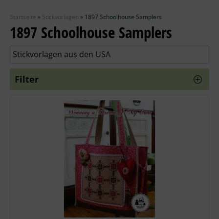
Zubehör
Startseite
»
Stickvorlagen
»
1897 Schoolhouse Samplers
Wolle
1897 Schoolhouse Samplers
Stricknadeln
Stickvorlagen aus den USA
Knüpfpackungen
Filter
Ausverkauf