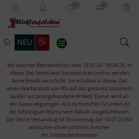
0
0
NEU
Stickvorlagen
Wir machen Betriebsferien vom 18.07.26 - 09.08.26. In
dieser Zeit findet kein Versand statt und es werden
Stickpackungen
keine Emails verschickt. Sie erhalten in dieser Zeit
einen Warterabatt von 8% auf das gesamte Sortiment
Stickgarne
(außer auf preisgebundene Artikel). Dieser wird an
der Kasse abgezogen. Aus technischen Gründen ist
Stoffe
die Zahlungsart Klarna vom Rabatt ausgeschlossen.
Der letzte Versandtag ist Donnerstag der 16.07.26 Wir
Mill Hill Beads
wünschen einen schönen Sommer
Ihr Stickteufelchenteam