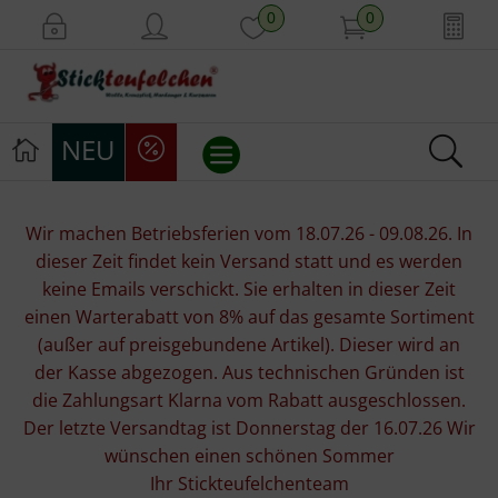
0
0
NEU
Stickvorlagen
Wir machen Betriebsferien vom 18.07.26 - 09.08.26. In
dieser Zeit findet kein Versand statt und es werden
Stickpackungen
keine Emails verschickt. Sie erhalten in dieser Zeit
einen Warterabatt von 8% auf das gesamte Sortiment
Stickgarne
(außer auf preisgebundene Artikel). Dieser wird an
der Kasse abgezogen. Aus technischen Gründen ist
Stoffe
die Zahlungsart Klarna vom Rabatt ausgeschlossen.
Der letzte Versandtag ist Donnerstag der 16.07.26 Wir
Mill Hill Beads
wünschen einen schönen Sommer
Ihr Stickteufelchenteam