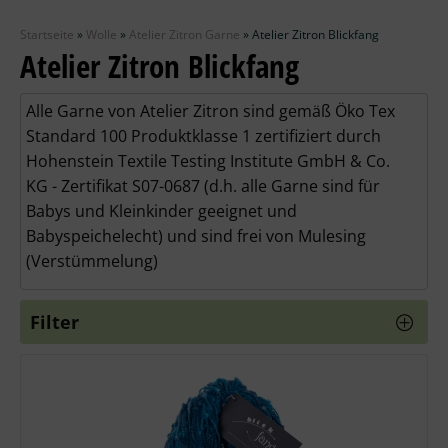
Zubehör
Startseite
»
Wolle
»
Atelier Zitron Garne
»
Atelier Zitron Blickfang
Wolle
Atelier Zitron Blickfang
Stricknadeln
Alle Garne von Atelier Zitron sind gemäß Öko Tex
Standard 100 Produktklasse 1 zertifiziert durch
Knüpfpackungen
Hohenstein Textile Testing Institute GmbH & Co.
KG - Zertifikat S07-0687 (d.h. alle Garne sind für
Ausverkauf
Babys und Kleinkinder geeignet und
Babyspeichelecht) und sind frei von Mulesing
(Verstümmelung)
Filter